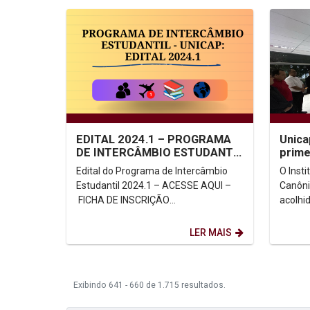
EDITAL 2024.1 – PROGRAMA
Unica
DE INTERCÂMBIO ESTUDANTIL
prime
UNICAP
Canô
Edital do Programa de Intercâmbio
O Insti
Estudantil 2024.1 – ACESSE AQUI –
Canôni
FICHA DE INSCRIÇÃO
acolhi
ONLINE: https://forms.office.com/r/cK
alunos
peuskKM8 ...
Mestra
LER MAIS
Exibindo 641 - 660 de 1.715 resultados.