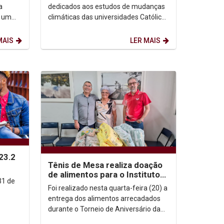
nexão
climáticas
a
dedicados aos estudos de mudanças
m um
climáticas das universidades Católica
do,
de Pernambuco (Unicap) e das
pontifícias do Paraná...
MAIS
LER MAIS
23.2
Tênis de Mesa realiza doação
de alimentos para o Instituto
31 de
Humanitas Unicap
Foi realizado nesta quarta-feira (20) a
entrega dos alimentos arrecadados
durante o Torneio de Aniversário da
Unicap, ocorrido no dia 16/09.