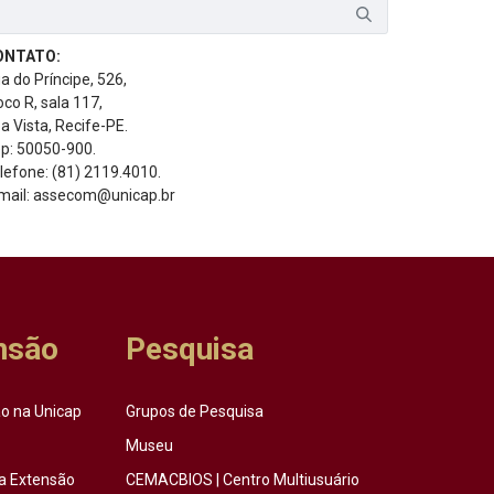
ONTATO:
a do Príncipe, 526,
oco R, sala 117,
a Vista, Recife-PE.
p: 50050-900.
lefone: (81) 2119.4010.
mail: assecom@unicap.br
nsão
Pesquisa
o na Unicap
Grupos de Pesquisa
Museu
a Extensão
CEMACBIOS | Centro Multiusuário