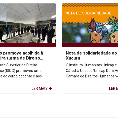
p promove acolhida à
Nota de solidariedade ao
ira turma de Direito
Xucuru
nico
tuto Superior de Direito
O Instituto Humanitas Unicap e
co (ISDC) promoveu uma
Cátedra Unesco/Unicap Dom H
da ao corpo docente e aos
Camara de Direitos Humanos 
 da primeira turma do
público manifestar toda solida
do em Direito Canônico. O...
ao povo Xucuru...
LER MAIS
LER 