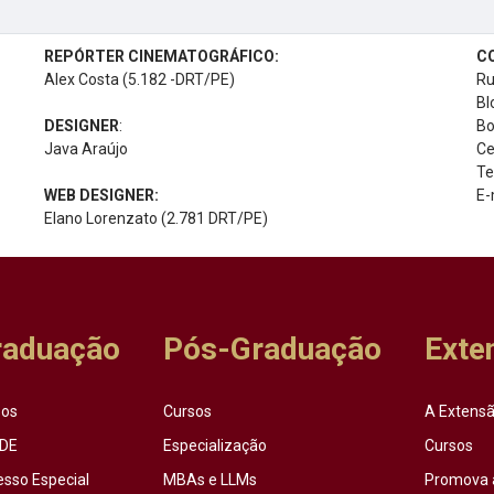
REPÓRTER CINEMATOGRÁFICO:
C
Alex Costa (5.182 -DRT/PE)
Ru
Bl
DESIGNER
:
Bo
Java Araújo
Ce
Te
WEB DESIGNER:
E-
Elano Lorenzato (2.781 DRT/PE)
raduação
Pós-Graduação
Exte
sos
Cursos
A Extensã
DE
Especialização
Cursos
esso Especial
MBAs e LLMs
Promova 