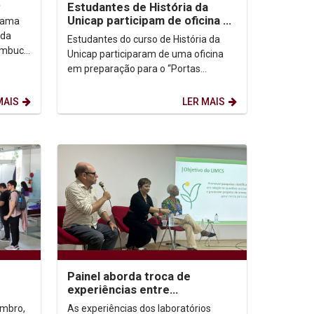
Estudantes de História da
Unicap participam de oficina no
grama
Convento de São Francisco em
 da
Estudantes do curso de História da
Olinda
nambuco
Unicap participaram de uma oficina
rça-
em preparação para o “Portas
Abertas” do Convento de São
Francisco em Olinda. A...
MAIS
LER MAIS
Painel aborda troca de
experiências entre
laboratórios de mudanças
embro,
As experiências dos laboratórios