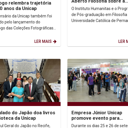
Aberto Filosofia sobre a
ogo relembra trajetória
Revisão da Lógica
0 anos da Unicap
O Instituto Humanitas e o Pro
de Pós-graduação em Filosofia
ersário da Unicap também foi
Universidade Católica de Per
o pelo lançamento do
realizaram, na manhã desta te
ogo das Coleções Fotográficas
feira, dia 26, às...
versidade Católica de
buco - 80 anos de...
LER MAIS
LER 
lado do Japão doa livros
Empresa Júnior Unicap
lioteca da Unicap
promove evento para
estimular o
ul Geral do Japão no Recife,
Durante os dias 25 e 26 de set