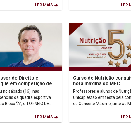
ário da...
LER MAIS
LER 
ssor de Direito é
Curso de Nutrição conqui
aque em competição de
nota máxima do MEC
 de Mesa
u no sábado (16), nas
Professores e alunos de Nutriç
ências da quadra esportiva
Unicap estão em festa pela co
ao Bloco “A”, o TORNEIO DE
do Conceito Máximo junto ao M
RSÁRIO – UNICAP 80 ANOS –
curso obteve nota 5, numa esca
TÊNIS DE MESA. O evento contou...
1 a 5, o que...
LER MAIS
LER 