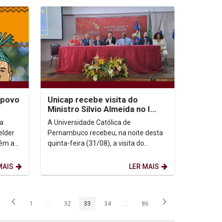
 povo
Unicap recebe visita do
Ministro Silvio Almeida no I
Seminário Nacional Josué de
 a
A Universidade Católica de
Castro e o...
elder
Pernambuco recebeu, na noite desta
vêm a
quinta-feira (31/08), a visita do
riedade
ministro dos Direitos Humanos e da
Cidadania, Silvio...
MAIS
LER MAIS
1
...
32
33
34
...
86
Página
Páginas intermediárias Usar ABA para navegar.
Página
Página
Página
Páginas intermediárias Usar ABA p
Página