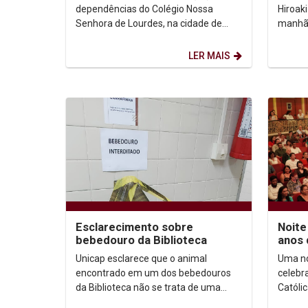
dependências do Colégio Nossa
Hiroak
Senhora de Lourdes, na cidade de
manhã 
Palmares, a terceira etapa do rating
oficial
estadual, promovido pela...
a Biblio
LER MAIS
Esclarecimento sobre
Noite
bebedouro da Biblioteca
anos 
Santa
Unicap esclarece que o animal
Uma no
encontrado em um dos bebedouros
celebr
da Biblioteca não se trata de uma
Católi
cobra. De acordo com a herpetóloga
clima 