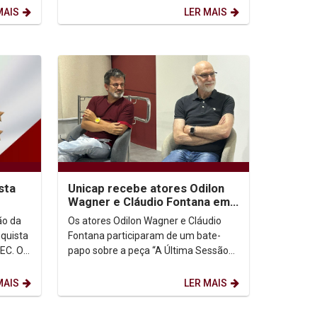
Presentes a...
MAIS
LER MAIS
sta
Unicap recebe atores Odilon
Wagner e Cláudio Fontana em
bate-papo sobre peça
ão da
Os atores Odilon Wagner e Cláudio
nquista
Fontana participaram de um bate-
EC. O
papo sobre a peça “A Última Sessão
la de
de Freud”, de Mark St. Germain, que
fica em cartaz neste...
MAIS
LER MAIS