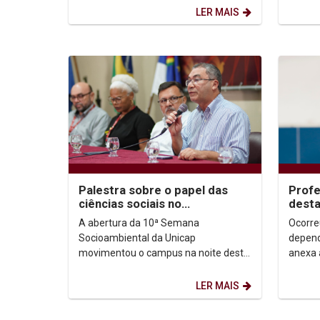
(especialista em répteis e...
anivers
LER MAIS
Palestra sobre o papel das
Profe
ciências sociais no
dest
enfrentamento às mudanças
Tênis
A abertura da 10ª Semana
Ocorre
climáticas abre a 10ª...
Socioambiental da Unicap
depend
movimentou o campus na noite desta
anexa 
terça-feira (19) com o público sendo
ANIVE
recebido no auditório G1 ao som do...
LER MAIS