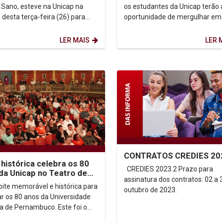
empreendedorismo e co
i Sano, esteve na Unicap na
os estudantes da Unicap terão 
com o Mercado de...
desta terça-feira (26) para
oportunidade de mergulhar e
izar a doação de 200 livros para
ambiente repleto de aprendiza
teca....
networking e inspiração...
LER MAIS
LER 
CONTRATOS CREDIES 20
 histórica celebra os 80
CREDIES 2023.2 Prazo para
da Unicap no Teatro de
assinatura dos contratos: 02 a 
 Isabel
ite memorável e histórica para
outubro de 2023.
ar os 80 anos da Universidade
ca de Pernambuco. Este foi o
da solenidade que marcou o