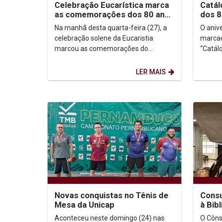
Celebração Eucarística marca
Catál
as comemorações dos 80 anos
dos 8
da Unicap
Na manhã desta quarta-feira (27), a
O aniv
celebração solene da Eucaristia
marcad
marcou as comemorações do
“Catál
octogésimo aniversário de fundação
da Uni
da Universidade Católica de...
Pernam
LER MAIS
Novas conquistas no Tênis de
Consu
Mesa da Unicap
à Bib
Aconteceu neste domingo (24) nas
O Côns