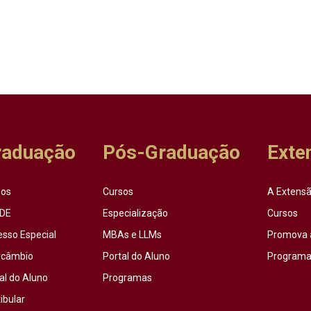
raduação
Pós-Graduação
Exte
sos
Cursos
A Extensã
DE
Especialização
Cursos
esso Especial
MBAs e LLMs
Promova 
rcâmbio
Portal do Aluno
Programas
al do Aluno
Programas
ibular