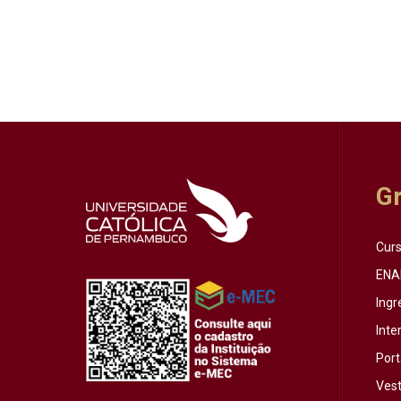
G
Cur
ENA
Ingr
Inte
Port
Vest