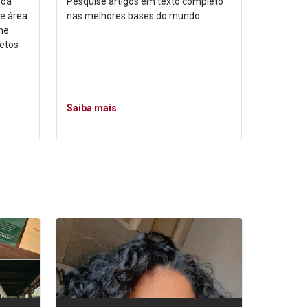
 da
Pesquise artigos em texto completo
e área
nas melhores bases do mundo
ne
jetos
Saiba mais