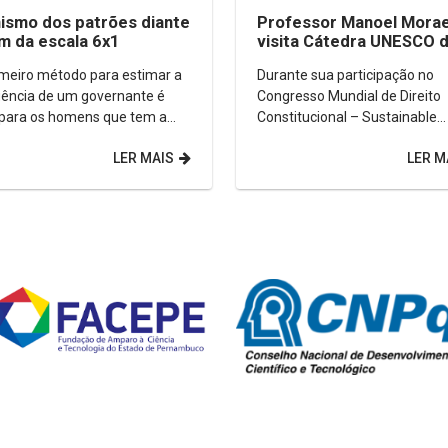
nismo dos patrões diante
Professor Manoel Mora
im da escala 6x1
visita Cátedra UNESCO 
Universidad Externado 
imeiro método para estimar a
Durante sua participação no
Colombia
igência de um governante é
Congresso Mundial de Direito
 para os homens que tem a
Constitucional – Sustainable
olta”. Nicolau Maquiavel
Constitutionalism: Answers fo
LER MAIS
LER M
ofo, historiador, poeta,...
Changing World, realizado em
Bogotá,...