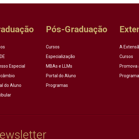
raduação
Pós-Graduação
Exte
sos
Cursos
A Extensã
DE
Especialização
Cursos
esso Especial
MBAs e LLMs
Promova 
rcâmbio
Portal do Aluno
Programas
al do Aluno
Programas
ibular
ewsletter