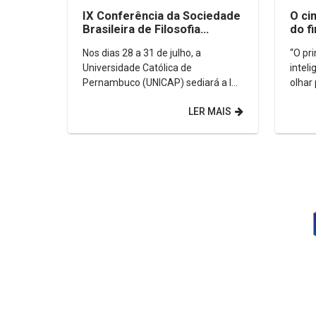
IX Conferência da Sociedade
O ci
Brasileira de Filosofia
do f
Analítica (SBFA)
Nos dias 28 a 31 de julho, a
“O pr
Universidade Católica de
intel
Pernambuco (UNICAP) sediará a IX
olhar
Conferência da Sociedade
sua v
LER MAIS
Brasileira de Filosofia Analítica
(filós
(SBFA). O...