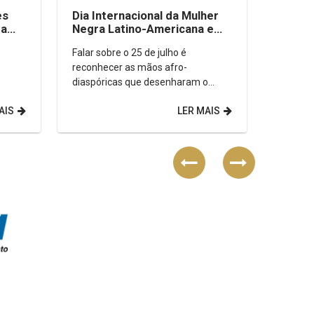
es
Dia Internacional da Mulher
da
Negra Latino-Americana e
de
Caribenha
Falar sobre o 25 de julho é
reconhecer as mãos afro-
diaspóricas que desenharam o
r a
passado e hoje reescrevem o
AIS
LER MAIS
futuro. O marco dessa data emerge
de uma...
Previous
Next