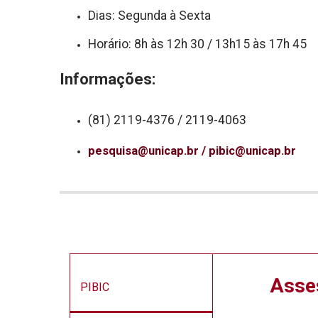
Dias: Segunda à Sexta
Horário: 8h às 12h 30 / 13h15 às 17h 45
Informações:
(81) 2119-4376 / 2119-4063
pesquisa@unicap.br
/
pibic@unicap.br
Asse
PIBIC