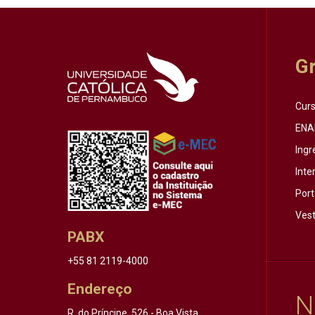
G
Cur
ENA
Ingr
Inte
Port
Vest
PABX
+55 81 2119-4000
Endereço
N
R. do Príncipe, 526 - Boa Vista,