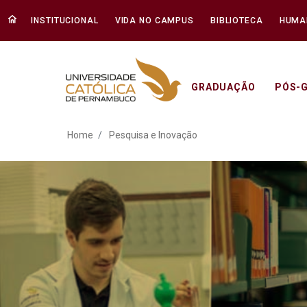
INSTITUCIONAL
VIDA NO CAMPUS
BIBLIOTECA
HUMA
GRADUAÇÃO
PÓS-
Pesquisa e Inovação - U
Home
Pesquisa e Inovação