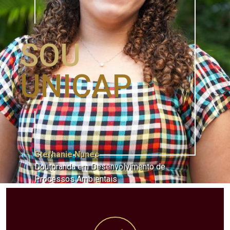
SOU
UNICAP
Stefhanie Nunes
Doutoranda em Desenvolvimento de
Processos Ambientais