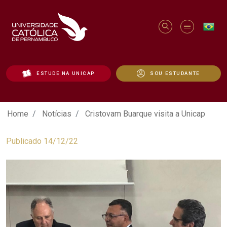
ESTUDE NA UNICAP
SOU ESTUDANTE
Cristovam Buarque visita a Unicap - Uni
Home
Notícias
Cristovam Buarque visita a Unicap
Publicado 14/12/22