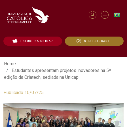
ESTUDE NA UNICAP
SOU ESTUDANTE
Estudantes apresentam projetos inovado
Home
Estudantes apresentam projetos inovadores na 5ª
edição da Criatech, sediada na Unicap
Publicado 10/07/25