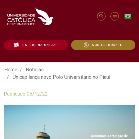
ESTUDE NA UNICAP
SOU ESTUDANTE
Unicap lança novo Polo Universitário no 
Home
Notícias
Unicap lança novo Polo Universitário no Piauí
Publicado 05/12/22