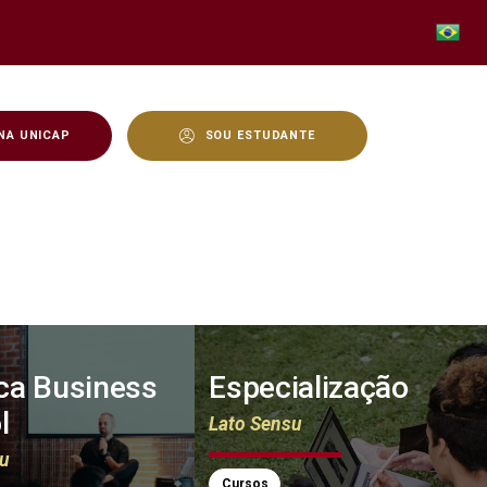
NA UNICAP
SOU ESTUDANTE
ica Business
Especialização
l
Lato Sensu
su
Cursos