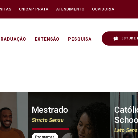
NITAS
UNICAP PRATA
ATENDIMENTO
OUVIDORIA
ESTUDE 
GRADUAÇÃO
EXTENSÃO
PESQUISA
 Unicap
Mestrado
Catól
Schoo
Stricto Sensu
Lato Sen
Programas