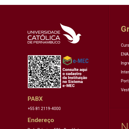
G
Cur
ENA
Ingr
Inte
Port
Vest
PABX
+55 81 2119-4000
Endereço
N