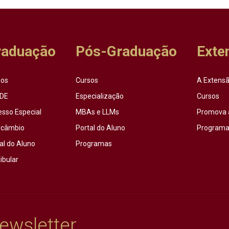
raduação
Pós-Graduação
Exte
sos
Cursos
A Extensã
DE
Especialização
Cursos
esso Especial
MBAs e LLMs
Promova 
rcâmbio
Portal do Aluno
Programas
al do Aluno
Programas
ibular
ewsletter