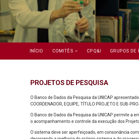
INÍCIO
COMITÊS
CPQ&I
GRUPOS DE 
PROJETOS DE PESQUISA
O Banco de Dados da Pesquisa da UNICAP apresentado p
COORDENADOR, EQUIPE, TÍTULO PROJETO E SUB-PRO
O Banco de Dados da Pesquisa da UNICAP permite a emis
o acompanhamento e controle da execução dos Projeto
O sistema deve ser aperfeiçoado, em consonância com 
decorrendo a melhoria do próprio sistema e do process