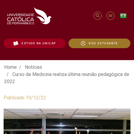
ESTUDE NA UNICAP
SOU ESTUDANTE
Curso de Medicina realiza última reuniã
Home
Notícias
Curso de Medicina realiza última reunião pedagógica de
2022
Publicado 10/12/22