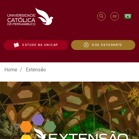
ESTUDE NA UNICAP
SOU ESTUDANTE
Extensão - Unicap
Home
Extensão