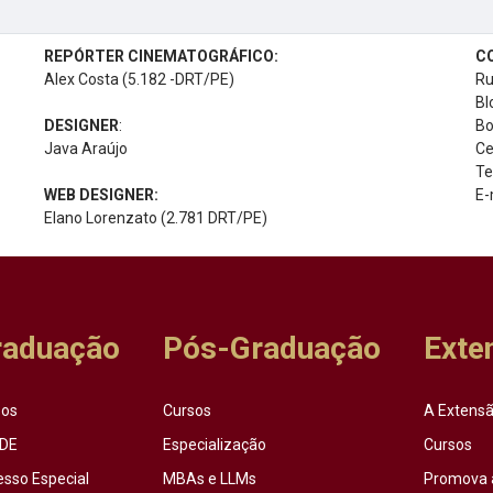
REPÓRTER CINEMATOGRÁFICO:
C
Alex Costa (5.182 -DRT/PE)
Ru
Bl
DESIGNER
:
Bo
Java Araújo
Ce
Te
WEB DESIGNER:
E-
Elano Lorenzato (2.781 DRT/PE)
raduação
Pós-Graduação
Exte
sos
Cursos
A Extensã
DE
Especialização
Cursos
esso Especial
MBAs e LLMs
Promova 