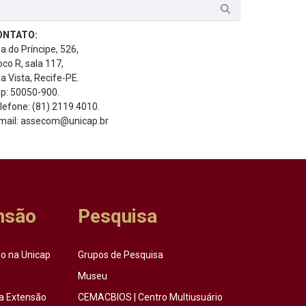
ONTATO:
a do Príncipe, 526,
oco R, sala 117,
a Vista, Recife-PE.
p: 50050-900.
lefone: (81) 2119.4010.
mail: assecom@unicap.br
nsão
Pesquisa
o na Unicap
Grupos de Pesquisa
Museu
a Extensão
CEMACBIOS | Centro Multiusuário