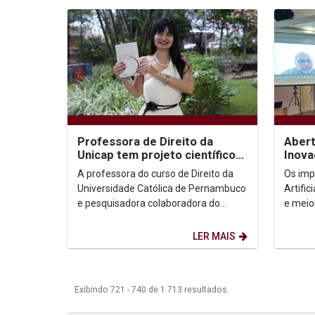
Professora de Direito da
Abert
Unicap tem projeto científico
Inova
aprovado pelo Collège
criat
A professora do curso de Direito da
Os imp
International de...
inteli
Universidade Católica de Pernambuco
Artific
e pesquisadora colaboradora do
e meio
Collège International de Philosophie -
foram 
CIPh, de Paris,...
conver
LER MAIS
Exibindo 721 - 740 de 1.713 resultados.