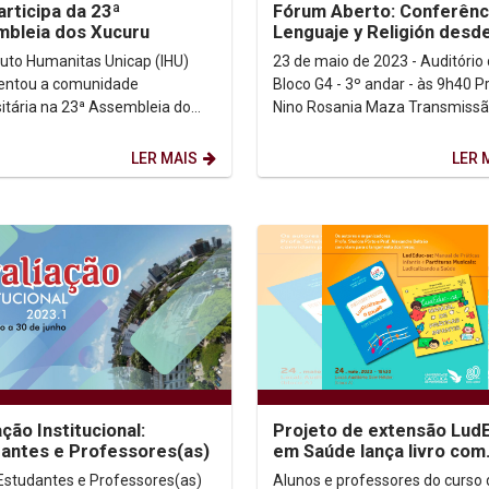
articipa da 23ª
Fórum Aberto: Conferênc
bleia dos Xucuru
Lenguaje y Religión desde
Perspectiva de Wittgens
ituto Humanitas Unicap (IHU)
23 de maio de 2023 - Auditório
entou a comunidade
Bloco G4 - 3º andar - às 9h40 Prof, Dr.
sitária na 23ª Assembleia do
Nino Rosania Maza Transmissão pelo
ucuru. O evento, que
Youtube....
ceu no último sábado (20) em...
LER MAIS
LER 
ação Institucional:
Projeto de extensão Lud
antes e Professores(as)
em Saúde lança livro com
atividades lúdicas para
Estudantes e Professores(as)
Alunos e professores do curso 