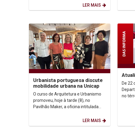
Climática e Meio...
Encontr
LER MAIS
Atual
Urbanista portuguesa discute
De 22 de
mobilidade urbana na Unicap
Depart
O curso de Arquitetura e Urbanismo
no térreo do
promoveu, hoje à tarde (8), no
as 11h,
Pavilhão Maker, a oficina intitulada
“Gramática para desenho de cidades
cicláveis” que...
LER MAIS