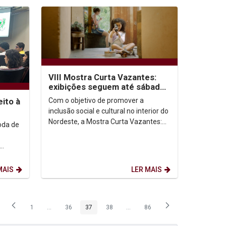
VIII Mostra Curta Vazantes:
exibições seguem até sábado
(29)
Com o objetivo de promover a
eito à
inclusão social e cultural no interior do
Nordeste, a Mostra Curta Vazantes:
roda de
Cinema em Comunidade chega à
oitava edição com...
de
MAIS
LER MAIS
1
...
36
37
38
...
86
Página
Páginas intermediárias Usar ABA para navegar.
Página
Página
Página
Páginas intermediárias Usar ABA p
Página