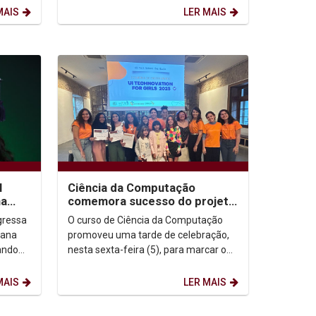
noite desta...
MAIS
LER MAIS
l
Ciência da Computação
na
comemora sucesso do projeto
de extensão "Technovation for
gressa
O curso de Ciência da Computação
Girls 2023"
iana
promoveu uma tarde de celebração,
rando
nesta sexta-feira (5), para marcar o
final de mais uma edição do projeto
de extensão...
MAIS
LER MAIS