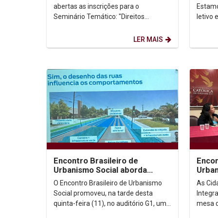
garantia de...
abertas as inscrições para o
Estamo
Seminário Temático: "Direitos
letivo 
Fundamentais Processuais: processo
opiniã
como garantia e garantia de...
para...
LER MAIS
Encontro Brasileiro de
Encon
Urbanismo Social aborda
Urban
Justiça Climática e Meio
proje
O Encontro Brasileiro de Urbanismo
As Cid
Ambiente
Social promoveu, na tarde desta
Integr
quinta-feira (11), no auditório G1, uma
mesa d
mesa redonda com o tema Justiça
e que 