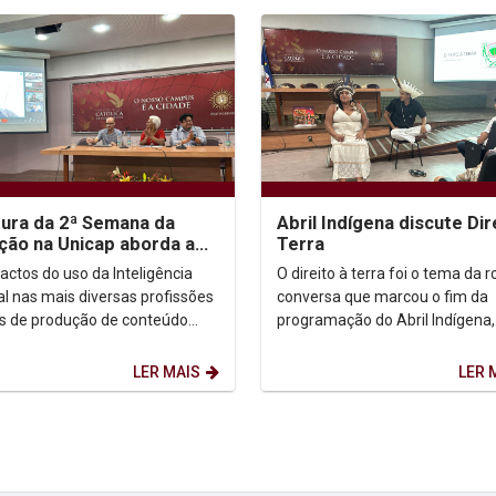
ura da 2ª Semana da
Abril Indígena discute Dir
ção na Unicap aborda a
Terra
ividade humana e a
actos do uso da Inteligência
O direito à terra foi o tema da 
gência...
ial nas mais diversas profissões
conversa que marcou o fim da
s de produção de conteúdo
programação do Abril Indígena,
o ponto de partida da roda de
evento promovido pelo Núcleo 
sa que...
Estudos Afro-brasileiros...
LER MAIS
LER 