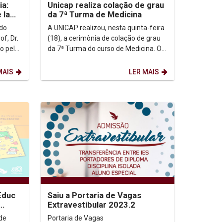
ia:
Unicap realiza colação de grau
 la
da 7ª Turma de Medicina
tein
 do
A UNICAP realizou, nesta quinta-feira
(18), a cerimônia de colação de grau
da 7ª Turma do curso de Medicina. O
evento, que ocorreu na Concha
Acústica da...
MAIS
LER MAIS
Educ
Saiu a Portaria de Vagas
Extravestibular 2023.2
de
Portaria de Vagas