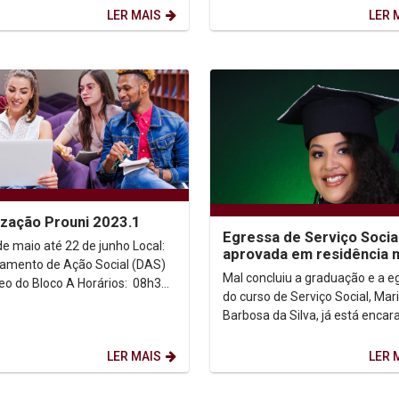
o Brasileiro...
(11), no auditório G2 da...
LER MAIS
LER 
ização Prouni 2023.1
Egressa de Serviço Socia
 maio até 22 de junho Local:
aprovada em residência 
amento de Ação Social (DAS)
área de Saúde
Mal concluiu a graduação e a e
 Bloco A Horários: 08h30
do curso de Serviço Social, Mar
 13 as 16h ou das...
Barbosa da Silva, já está enca
mais um desafio acadêmico-
profissional. Ela...
LER MAIS
LER 