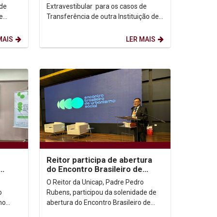
 de
Extravestibular para os casos de
e
Transferência de outra Instituição de
igado
Ensino Superior, de Estudantes
Graduados em Curso...
MAIS
LER MAIS
Reitor participa de abertura
do Encontro Brasileiro de
nça
Urbanismo Social
O Reitor da Unicap, Padre Pedro
o
Rubens, participou da solenidade de
mo
abertura do Encontro Brasileiro de
ira
Urbanismo Social, que aconteceu na