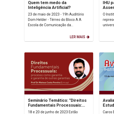
Quem tem medo da
IHU p
Inteligência Artificial?
Assem
23 de maio de 2023 - 19h Auditório
O Inst
Dom Helder - Térreo do Bloco A A
repres
Escola de Comunicação da
univer
Universidade Católica de
Povo X
Comunicação vai discutir o...
aconte
LER MAIS
Seminário Temático: "Direitos
Avali
Fundamentais Processuais:
Estud
processo como garantia e
18 e 20 de junho de 2023 Estão
Caros 