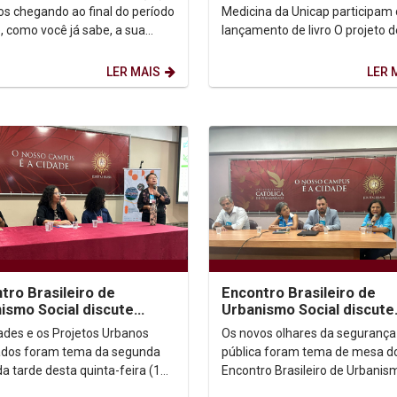
educação em saúde...
s chegando ao final do período
Medicina da Unicap participam
e, como você já sabe, a sua
lançamento de livro O projeto d
o é de fundamental importância
extensão LudEduc em Saúde, l
ao curso de Medicina da...
LER MAIS
LER 
tro Brasileiro de
Encontro Brasileiro de
ismo Social discute
Urbanismo Social discute
tos urbanos integrados
novos olhares da Segura
ades e os Projetos Urbanos
Os novos olhares da segurança
Pública
ados foram tema da segunda
pública foram tema de mesa d
a tarde desta quinta-feira (11)
Encontro Brasileiro de Urbanis
fez parte da programação do
Social na tarde desta quinta-fe