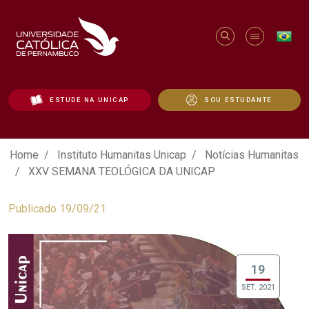
ESTUDE NA UNICAP
SOU ESTUDANTE
XXV SEMANA TEOLÓGICA DA UNICAP - 
Home
Instituto Humanitas Unicap
Notícias Humanitas
XXV SEMANA TEOLÓGICA DA UNICAP
Publicado 19/09/21
19
SET. 2021