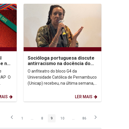
l
Socióloga portuguesa discute
de na
antirracismo na docência do
Ensino Superior
O anfiteatro do bloco G4 da
AP O
Universidade Católica de Pernambuco
(Unicap) recebeu, na última semana,
s
a Profª Drª Cristina Roldão, do
Instituto Universitário...
MAIS
LER MAIS
1
...
8
9
10
...
86
Página
Páginas intermediárias Usar ABA para navegar.
Página
Página
Página
Páginas intermediárias Usar ABA p
Página