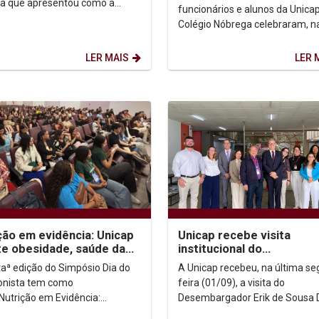
Fátima
ra que apresentou como a
funcionários e alunos da Unica
ência artificial (IA) pode
Colégio Nóbrega celebraram, n
tizar desde o cadastro...
última segunda-feira (08/09), 
anos do Santuário...
LER MAIS
LER 
ção em evidência: Unicap
Unicap recebe visita
e obesidade, saúde da
institucional do
r e performance no V
Desembargador Erik Sim
taª edição do Simpósio Dia do
A Unicap recebeu, na última s
sio Dia...
comitiva do TJPE
ionista tem como
feira (01/09), a visita do
Nutrição em Evidência:
Desembargador Erik de Sousa 
ade, saúde da mulher e
Simões, Coordenador Geral do 