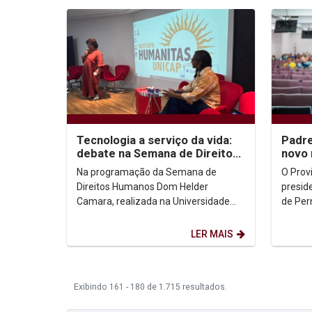
Tecnologia a serviço da vida:
Padre
debate na Semana de Direitos
novo 
Humanos Dom Helder Camara
Na programação da Semana de
O Provi
na Unicap...
Direitos Humanos Dom Helder
presid
Camara, realizada na Universidade
de Per
Católica de Pernambuco (Unicap), o
Smyda,
evento “A Tecnologia Salvando...
(27/08),
LER MAIS
Exibindo 161 - 180 de 1.715 resultados.