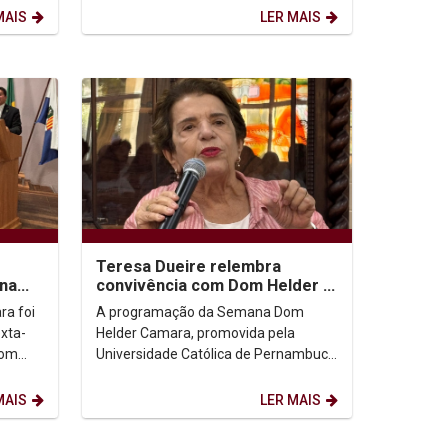
Programa Unicap Prata...
MAIS
LER MAIS
Teresa Dueire relembra
na
convivência com Dom Helder e
destaca legado da Operação
a foi
A programação da Semana Dom
Esperança na...
exta-
Helder Camara, promovida pela
com
Universidade Católica de Pernambuco
de
(Unicap), contou, na tarde desta
terça-feira (27), com um...
MAIS
LER MAIS