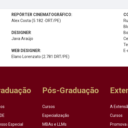
REPÓRTER CINEMATOGRÁFICO:
C
Alex Costa (5.182 -DRT/PE)
Ru
Bl
DESIGNER
:
Bo
Java Araújo
Ce
Te
WEB DESIGNER:
E-
Elano Lorenzato (2.781 DRT/PE)
raduação
Pós-Graduação
Exte
sos
Cursos
A Extensã
DE
Especialização
Cursos
esso Especial
MBAs e LLMs
Promova 