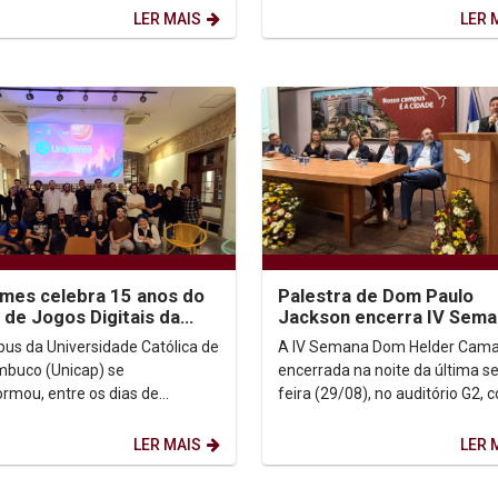
ance”. O evento foi...
de Conciliação do...
LER MAIS
LER 
mes celebra 15 anos do
Palestra de Dom Paulo
 de Jogos Digitais da
Jackson encerra IV Sema
p
Dom Helder
us da Universidade Católica de
A IV Semana Dom Helder Camar
buco (Unicap) se
encerrada na noite da última s
ormou, entre os dias de
feira (29/08), no auditório G2, 
ação da XV edição da Unigames,
uma conferência do arcebispo 
verdadeiro ponto de...
Olinda e Recife, Dom...
LER MAIS
LER 