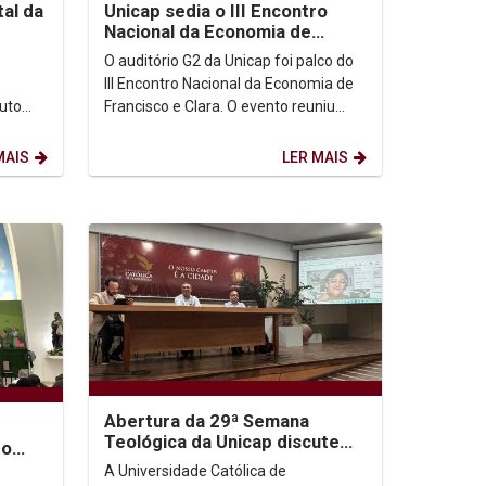
al da
Unicap sedia o III Encontro
Nacional da Economia de
Francisco e Clara, com a
O auditório G2 da Unicap foi palco do
participação do Pe....
III Encontro Nacional da Economia de
tuto
Francisco e Clara. O evento reuniu
a a
lideranças, estudantes, agentes
pastorais e...
MAIS
LER MAIS
Abertura da 29ª Semana
Teológica da Unicap discute
do
desafios para uma teologia
 de
A Universidade Católica de
contemporânea