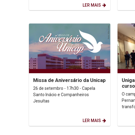
de setembro, o Recife se...
perform
LER MAIS
Missa de Aniversário da Unicap
Uniga
curso
26 de setembro - 17h30 - Capela
Unica
O camp
Santo Inácio e Companheiros
Pernam
Jesuítas
transf
realiz
em um 
LER MAIS