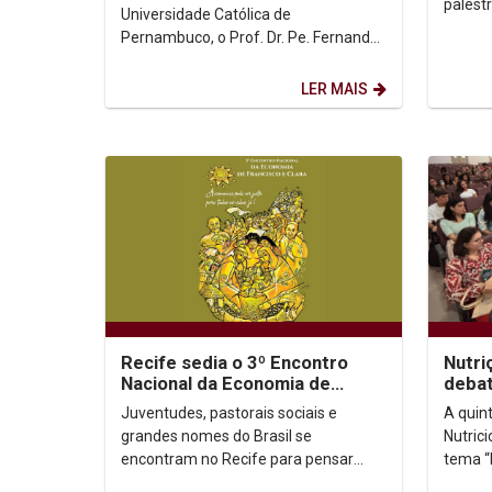
palest
Universidade Católica de
intelig
Pernambuco, o Prof. Dr. Pe. Fernando
automa
Ponce León, da Pontifícia
Universidade Católica do Equador,...
LER MAIS
Recife sedia o 3º Encontro
Nutri
Nacional da Economia de
debat
Francisco e Clara por uma
mulhe
Juventudes, pastorais sociais e
A quin
economia justa e...
Simpó
grandes nomes do Brasil se
Nutric
encontram no Recife para pensar
tema “
outra economia possível De 11 a 14
Obesid