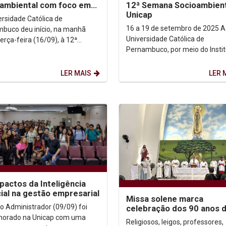
ambiental com foco em
12ª Semana Socioambient
ças climáticas e justiça...
Unicap
ersidade Católica de
16 a 19 de setembro de 2025 A
buco deu início, na manhã
Universidade Católica de
erça-feira (16/09), à 12ª
Pernambuco, por meio do Insti
 da Semana Socioambiental. O
Humanitas Unicap, convida tod
segue até o dia 19 de...
comunidade acadêmica e a
LER MAIS
LER 
sociedade...
pactos da Inteligência
icial na gestão empresarial
Missa solene marca
do Administrador (09/09) foi
celebração dos 90 anos 
Santuário Nossa Senhora
orado na Unicap com uma
Religiosos, leigos, professores,