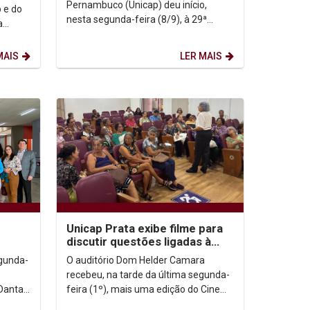
Pernambuco (Unicap) deu início,
p e do
nesta segunda-feira (8/9), à 29ª
a
edição da Semana Teológica. O
os 90
evento, que neste ano tem como
MAIS
LER MAIS
tema...
Unicap Prata exibe filme para
discutir questões ligadas à
ões e
maturidade no casamento
egunda-
O auditório Dom Helder Camara
recebeu, na tarde da última segunda-
Dantas
feira (1º), mais uma edição do Cine
Núcleo
Prateado, atividade mensal do