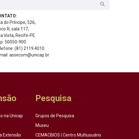
ONTATO:
a do Príncipe, 526,
oco R, sala 117,
a Vista, Recife-PE.
p: 50050-900.
lefone: (81) 2119.4010.
mail: assecom@unicap.br
nsão
Pesquisa
o na Unicap
Grupos de Pesquisa
Museu
a Extensão
CEMACBIOS | Centro Multiusuário