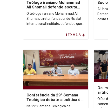
Socio
Teólogo iraniano Mohammad
mudan
Ali Shomali defende escuta
A Univ
humilde e atenta como base
O teólogo iraniano Mohammad Ali
Pernam
de diálogo...
Shomali, diretor fundador do Risalat
desta t
International Institute, defendeu que o
edição
diálogo inter-religioso deve ser
evento 
compreendido...
LER MAIS
Os im
artif
Conferência da 29ª Semana
O Dia 
Teológica debate a política da
esperança
comem
Na 29ª Semana Teológica da