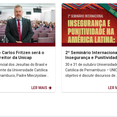
 Carlos Fritzen será o
2º Seminário Internaciona
reitor da Unicap
Insegurança e Punitivida
América Latina:
ncial dos Jesuítas do Brasil e
30 e 31 de outubro Universidade
decolonialidade e as...
ente da Universidade Católica
Católica de Pernambuco – UNIC
nambuco, Padre Mieczyslaw
objetivo é discutir discursos de
 anunciou, nesta quarta-feira
endurecimento penal e desafio
 a...
globais, com um...
LER MAIS
LER 