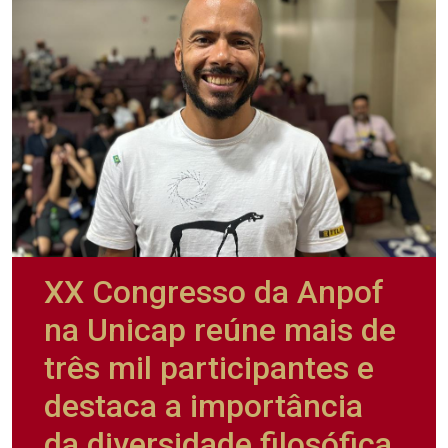
XX Congresso da Anpof
na Unicap reúne mais de
três mil participantes e
destaca a importância
da diversidade filosófica