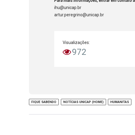
Para mais informações, entrar em contato a
ihu@unicap.br
artur.peregrino@unicap.br
Visualizações:
972
FIQUE SABENDO
NOTÍCIAS UNICAP (HOME)
HUMANITAS