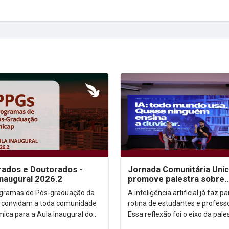
ados e Doutorados -
Jornada Comunitária Uni
Inaugural 2026.2
promove palestra sobre
aprendizagem com uso d
gramas de Pós-graduação da
A inteligência artificial já faz p
 convidam a toda comunidade
rotina de estudantes e profess
ica para a Aula Inaugural do
Essa reflexão foi o eixo da pale
 2026.2. Dia: 10/08/2026.
“IA: todo mundo usa. Quase n