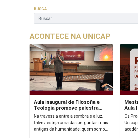
BUSCA
ACONTECE NA UNICAP
Aula inaugural de Filosofia e
Mestr
Teologia promove palestra
Aula 
sobre autoconhecimento
Na travessia entre a sombra e a luz,
Os Pro
talvez esteja uma das perguntas mais
Unicap
antigas da humanidade: quem somos,
acadêm
afinal? Foi a partir dessa inquietação
semestre de