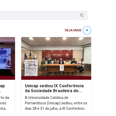
VEJA MAIS
cap
Unicap sediou IX Conferência
da Sociedade Brasileira de
e IA
Filosofia Analítica
arte da
A Universidade Católica de
ores.
Pernambuco (Unicap) sediou, entre os
stra
dias 28 e 31 de julho, a IX Conferência
inguém
da Sociedade Brasileira de Filosofia