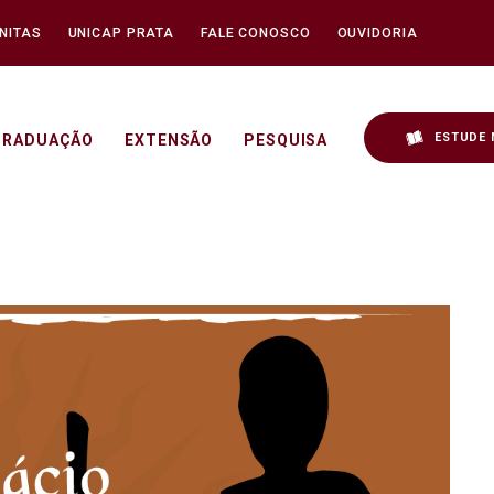
NITAS
UNICAP PRATA
FALE CONOSCO
OUVIDORIA
ESTUDE 
GRADUAÇÃO
EXTENSÃO
PESQUISA
io: para voltar às fontes 