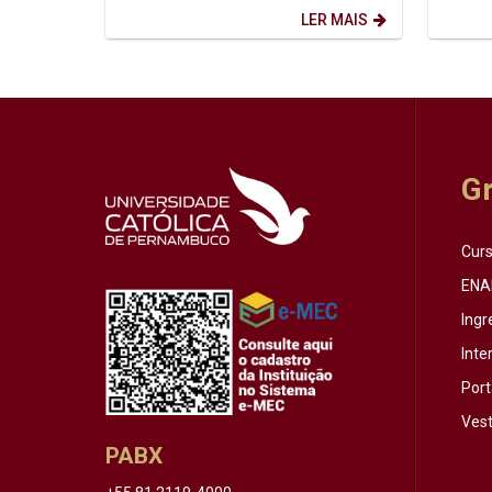
que o...
Horário:
LER MAIS
G
Cur
ENA
Ingr
Inte
Port
Vest
PABX