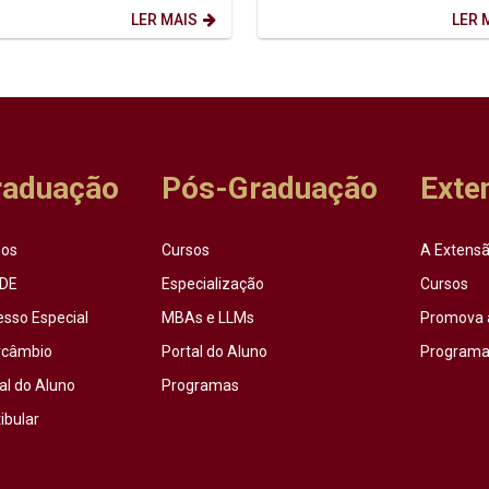
 14h. ...
ensina...
LER MAIS
LER 
raduação
Pós-Graduação
Exte
sos
Cursos
A Extensã
DE
Especialização
Cursos
esso Especial
MBAs e LLMs
Promova 
rcâmbio
Portal do Aluno
Programas
al do Aluno
Programas
ibular