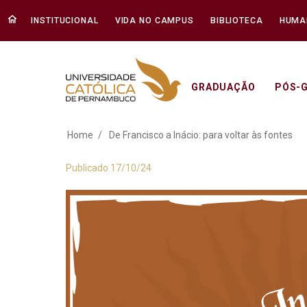
INSTITUCIONAL
VIDA NO CAMPUS
BIBLIOTECA
HUMA
GRADUAÇÃO
PÓS-
De Francisco a Inác
Home
De Francisco a Inácio: para voltar às fontes
Publicado 17/10/24