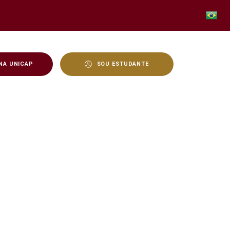
NA UNICAP
SOU ESTUDANTE
gia Integral - Água, font