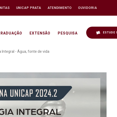
NITAS
UNICAP PRATA
ATENDIMENTO
OUVIDORIA
ESTUDE 
GRADUAÇÃO
EXTENSÃO
PESQUISA
na UNICAP: Bíblia e Ecolo
 Integral - Água, fonte de vida