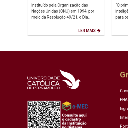
no contexto urbano
Instituído pela Organização das
“O pri
Nações Unidas (ONU) em 1994, por
inteli
meio da Resolução 49/21, o Dia
para o
Internacional dos Povos Indígenas (9
Nicolau
de agosto) firma-se como...
histori
LER MAIS
G
Cur
ENA
Ingr
Inte
Port