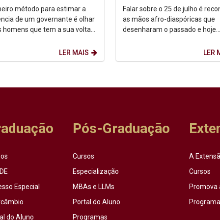
Caribenha
meiro método para estimar a
Falar sobre o 25 de julho é rec
gência de um governante é olhar
as mãos afro-diaspóricas que
s homens que tem a sua volta”.
desenharam o passado e hoje
 Maquiavel (filósofo,
reescrevem o futuro. O marco 
ador, poeta,...
data emerge de uma...
LER MAIS
LER 
raduação
Pós-Graduação
Exte
sos
Cursos
A Extensã
DE
Especialização
Cursos
esso Especial
MBAs e LLMs
Promova 
rcâmbio
Portal do Aluno
Programas
al do Aluno
Programas