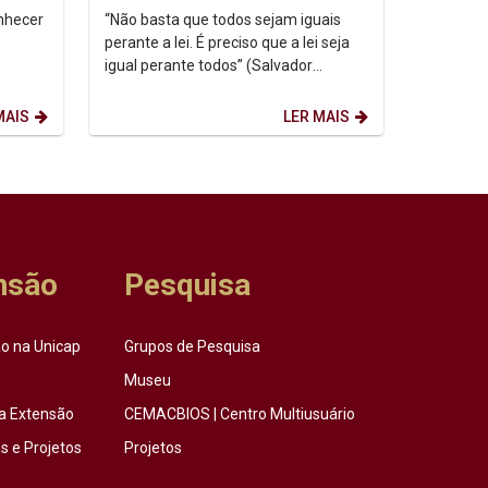
onhecer
“Não basta que todos sejam iguais
perante a lei. É preciso que a lei seja
igual perante todos” (Salvador
dessa
Allende - médico, político social-
democrata,...
MAIS
LER MAIS
nsão
Pesquisa
o na Unicap
Grupos de Pesquisa
Museu
a Extensão
CEMACBIOS | Centro Multiusuário
 e Projetos
Projetos