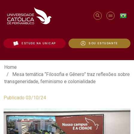
ESTUDE NA UNICAP
SOU ESTUDANTE
Mesa temática “Filosofia e Gênero” traz
Home
Mesa temática “Filosofia e Gênero” traz reflexões sobre
transgeneridade, feminismo e colonialidade
Publicado 03/10/24