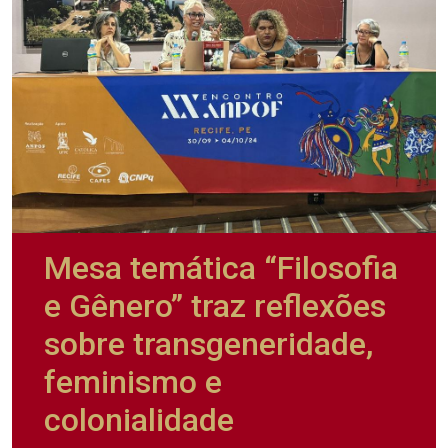
Mesa temática “Filosofia
e Gênero” traz reflexões
sobre transgeneridade,
feminismo e
colonialidade