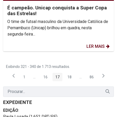
É campeão. Unicap conquista a Super Copa
das Estrelas!
O time de futsal masculino da Universidade Católica de
Pernambuco (Unicap) brilhou em quadra, nesta
segunda-feira...
LER MAIS
Exibindo 321 - 340 de 1.713 resultados.
1
...
16
17
18
...
86
Página
Páginas intermediárias Usar ABA para navegar.
Página
Página
Página
Páginas intermediária
Página
EXPEDIENTE
EDIÇÃO
:
Paula Losada (1.652 DRT/PE)