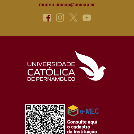
museu.unicap@unicap.br