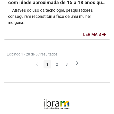
com idade aproximada de 15 a 18 anos que
viveu a mais de...
Através do uso da tecnologia, pesquisadores
conseguiram reconstituir a face de uma mulher
indígena...
LER MAIS
Exibindo 1 - 20 de 57 resultados.
1
2
3
Página
Página
Página