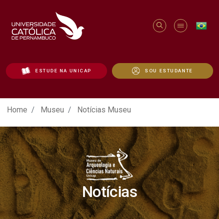
ESTUDE NA UNICAP
SOU ESTUDANTE
Notícias Museu - Unicap
Home
Museu
Notícias Museu
Notícias