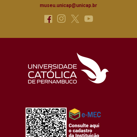
museu.unicap@unicap.br