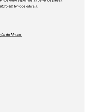
ntos entre especialistas de vários países,
uturo em tempos difíceis.
rução do Museu.