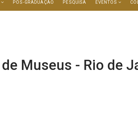
O
PÓS-GRADUAÇÃO
PESQUISA
EVENTOS
CO
 de Museus - Rio de J