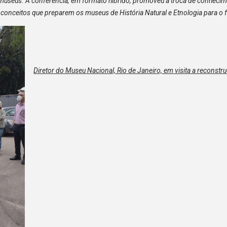
s museus. A conferência, em formato híbrido, promoveu a troca de conhecime
 conceitos que preparem os museus de História Natural e Etnologia para o f
Diretor do Museu Nacional, Rio de Janeiro, em visita a reconst