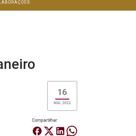
LABORAÇÕES
aneiro
16
MAI. 2022
Compartilhar: