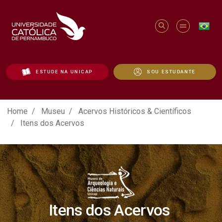
ESTUDE NA UNICAP
SOU ESTUDANTE
Itens do Acervo - Unicap
Home
Museu
Acervos Históricos & Científicos
Itens dos Acervos
Itens dos Acervos