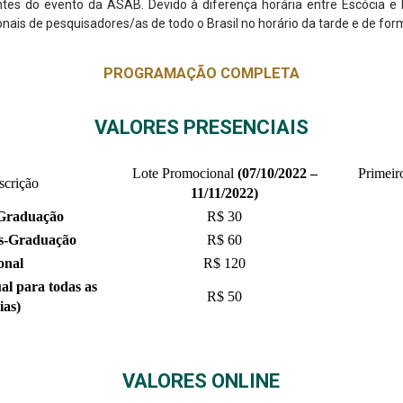
ntes do evento da ASAB. Devido à diferença horária entre Escócia e
nais de pesquisadores/as de todo o Brasil no horário da tarde e de form
PROGRAMAÇÃO COMPLETA
VALORES PRESENCIAIS
Lote Promocional
(07/10/2022 –
Primeir
scrição
11/11/2022)
 Graduação
R$ 30
s
-
Graduação
R$ 60
onal
R$ 120
al para todas as
R$ 50
ias)
VALORES ONLINE