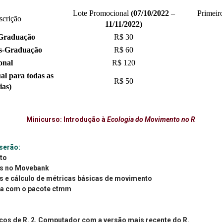
Lote Promocional
(07/10/2022 –
Primeir
scrição
11/11/2022)
 Graduação
R$ 30
s
-
Graduação
R$ 60
onal
R$ 120
al para todas as
R$ 50
ias)
Minicurso: Introdução à
Ecologia do Movimento no R
serão:
to
os no Movebank
s e cálculo de métricas básicas de movimento
ida com o pacote ctmm
cos de R. 2. Computador com a versão mais recente do R.