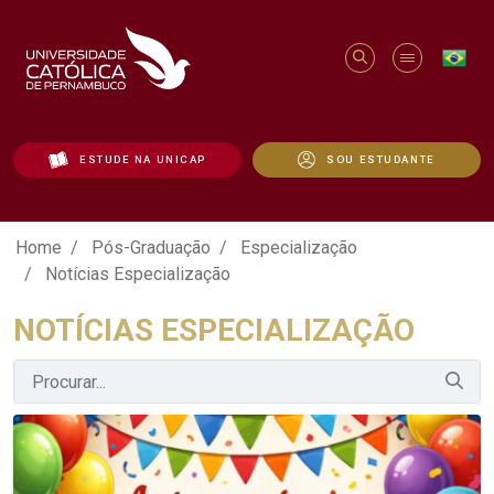
ESTUDE NA UNICAP
SOU ESTUDANTE
Notícias Especialização - Unicap
Home
Pós-Graduação
Especialização
Notícias Especialização
NOTÍCIAS ESPECIALIZAÇÃO