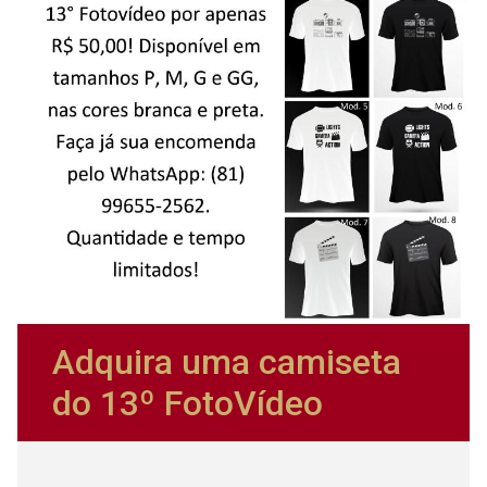
Adquira uma camiseta
do 13º FotoVídeo