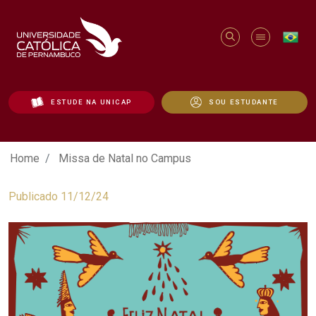
ESTUDE NA UNICAP
SOU ESTUDANTE
Missa de Natal no Campus - Unicap
Home
Missa de Natal no Campus
Publicado 11/12/24