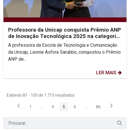
Professora da Unicap conquista Prêmio ANP
de Inovação Tecnológica 2025 na categoria
Personalidade...
A professora da Escola de Tecnologia e Comunicação
da Unicap, Leonie Asfora Sarubbo, conquistou o Prêmio
ANP de...
LER MAIS
Exibindo 81 - 100 de 1.715 resultados.
1
...
4
5
6
...
86
Página
Páginas intermediárias Usar ABA para navegar.
Página
Página
Página
Páginas intermediárias
Página