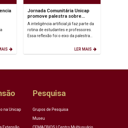
encia
Jornada Comunitária Unicap
promove palestra sobre
aprendizagem com uso de IA
A inteligência artificial já faz parte da
ía
rotina de estudantes e professores.
Essa reflexão foi o eixo da palestra
“IA: todo mundo usa. Quase ninguém
ensina...
MAIS
LER MAIS
nsão
Pesquisa
o na Unicap
Grupos de Pesquisa
Museu
a Extensão
CEMACBIOS | Centro Multiusuário