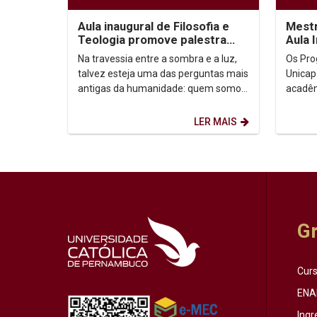
Aula inaugural de Filosofia e
Mestr
Teologia promove palestra
Aula 
sobre autoconhecimento
Na travessia entre a sombra e a luz,
Os Pro
talvez esteja uma das perguntas mais
Unicap
antigas da humanidade: quem somos,
acadêm
afinal? Foi a partir dessa inquietação
semestre de
que o...
Horário:
LER MAIS
G
Cur
ENA
Ingr