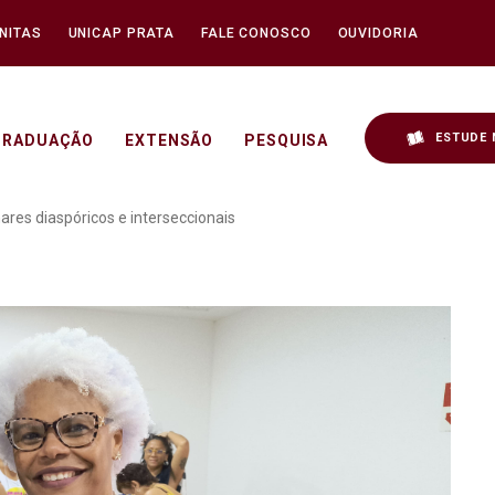
NITAS
UNICAP PRATA
FALE CONOSCO
OUVIDORIA
ESTUDE 
GRADUAÇÃO
EXTENSÃO
PESQUISA
 Negras e Reparações: ol
res diaspóricos e interseccionais