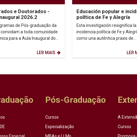
ados e Doutorados -
Educación popular e incid
Inaugural 2026.2
política de Fe y Alegría
gramas de Pós-graduação da
Esta investigación resignifica la
 convidam a toda comunidade
incidencia política de Fe y Alegr
ica para a Aula Inaugural do
como una auténtica praxis de
 2026.2. Dia: 10/08/2026.
transformación social....
 14h. ...
LER MAIS
LER 
raduação
Pós-Graduação
Exte
sos
Cursos
A Extensã
DE
Especialização
Cursos
esso Especial
MBAs e LLMs
Promova 