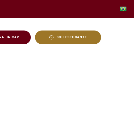
NA UNICAP
SOU ESTUDANTE
hares diaspóricos e inte