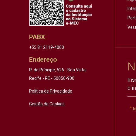
Inte
Port
Vest
PABX
+55 81 2119-4000
Endereço
N
R. do Príncipe, 526 - Boa Vista,
Recife - PE - 50050-900
Ins
e i
Política de Privacidade
Gestão de Cookies
I