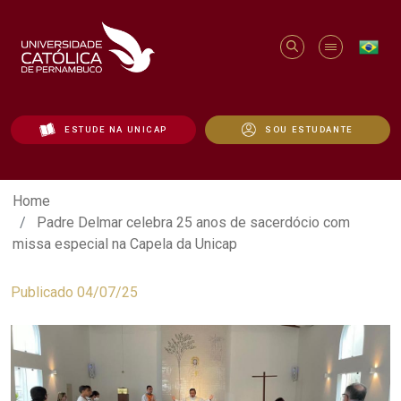
ESTUDE NA UNICAP
SOU ESTUDANTE
Padre Delmar celebra 25 anos de sacerd
Home
Padre Delmar celebra 25 anos de sacerdócio com
missa especial na Capela da Unicap
Publicado 04/07/25