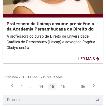
Professora da Unicap assume presidência
da Academia Pernambucana de Direito do
Trabalho
A professora do curso de Direito da Universidade
Católica de Pernambuco (Unicap) e advogada Rogéria
Gladys será a...
LER MAIS
Exibindo 281 - 300 de 1.715 resultados.
1
...
14
15
16
...
86
Página
Páginas intermediárias Usar ABA para navegar.
Página
Página
Página
Páginas intermediária
Página