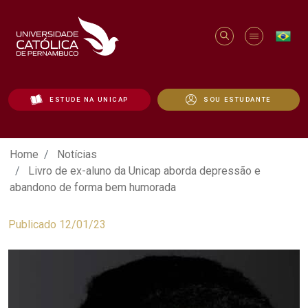
ESTUDE NA UNICAP
SOU ESTUDANTE
Livro de ex-aluno da Unicap aborda de
Home
Notícias
Livro de ex-aluno da Unicap aborda depressão e
abandono de forma bem humorada
Publicado 12/01/23