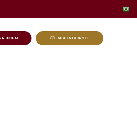
NA UNICAP
SOU ESTUDANTE
lização; confira entrevis