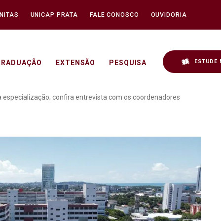
NITAS
UNICAP PRATA
FALE CONOSCO
OUVIDORIA
ESTUDE 
GRADUAÇÃO
EXTENSÃO
PESQUISA
nicap lança nova especia
va especialização; confira entrevista com os coordenadores