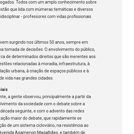
advogados. Todos com um amplo conhecimento sobre
uestão que lida com inúmeras temáticas e diversos
sciplinar - professores com vidas profissionais
ue vem surgindo nos últimos 50 anos, sempre em
na tomada de decisões. O envolvimento do público,
erca de determinados direitos que são inerentes aos
estões relacionadas à moradia, infraestrutura, à
slação urbana, à criação de espaços públicos e à
de vida nas grandes cidades.
ciais
nte, a gente observou, principalmente a partir da
lvimento da sociedade com o debate sobre a
da década seguinte, e com o advento das redes
lização maior do debate, que rapidamente se
ão de um sistema cicloviário, na resistência ao
 a Avenida Agamenon Magalhães, e também de