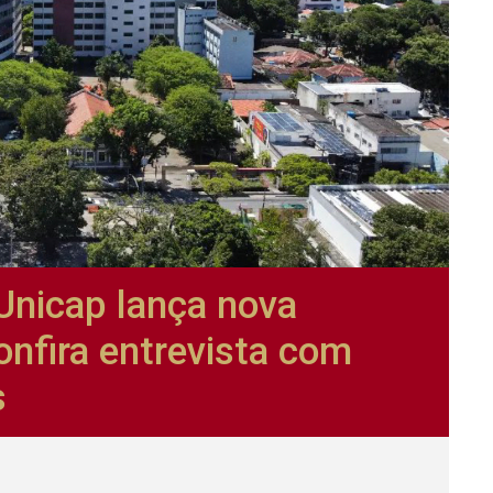
 Unicap lança nova
onfira entrevista com
s