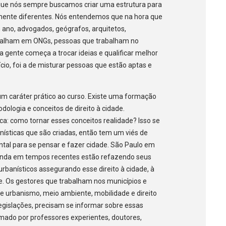
é que nós sempre buscamos criar uma estrutura para
ente diferentes. Nós entendemos que na hora que
m ano, advogados, geógrafos, arquitetos,
abalham em ONGs, pessoas que trabalham no
a gente começa a trocar ideias e qualificar melhor
cio, foi a de misturar pessoas que estão aptas e
m caráter prático ao curso. Existe uma formação
dologia e conceitos de direito à cidade.
a: como tornar esses conceitos realidade? Isso se
banísticas que são criadas, então tem um viés de
ental para se pensar e fazer cidade. São Paulo em
linda em tempos recentes estão refazendo seus
rbanísticos assegurando esse direito à cidade, à
e. Os gestores que trabalham nos municípios e
de urbanismo, meio ambiente, mobilidade e direito
legislações, precisam se informar sobre essas
rmado por professores experientes, doutores,