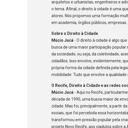
arquitetos e urbanistas, engenheiros e 
o tema. Afinal, o direito à cidade é uma q
atores. Nós propomos uma formação multidi
em academia, órgãos públicos, empresas.
Sobre o Direito à Cidade
Múcio Jucá
- O direito à cidade é algo q
busca de uma maior participação popular 
da sociedade, ou seja, da coletividade, ac
cidadãos. Isso envolve, evidentemente, qu
própria forma da cidade definida pela legi
mobilidade. Tudo que envolve a qualidade 
O Recife, Direito à Cidade e as redes so
Múcio Jucá
- Aqui no Recife, particularme
década de 1990, uma busca maior de envo
cidade. Mas foi, principalmente, a partir 
sociais, que foi percebida essa horizonta
transformou em pressão popular pela criaç
projeto Novo Recife, aos viadutos sobre