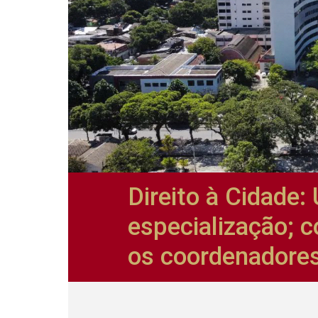
Direito à Cidade:
especialização; c
os coordenadore