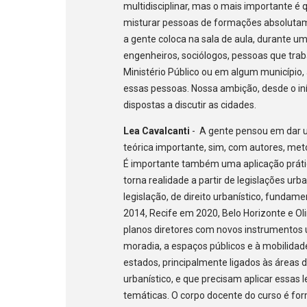
multidisciplinar, mas o mais importante 
misturar pessoas de formações absolutam
a gente coloca na sala de aula, durante u
engenheiros, sociólogos, pessoas que tr
Ministério Público ou em algum município, 
essas pessoas. Nossa ambição, desde o iní
dispostas a discutir as cidades.
Lea Cavalcanti
- A gente pensou em dar u
teórica importante, sim, com autores, meto
É importante também uma aplicação prátic
torna realidade a partir de legislações ur
legislação, de direito urbanístico, fundam
2014, Recife em 2020, Belo Horizonte e O
planos diretores com novos instrumentos u
moradia, a espaços públicos e à mobilidad
estados, principalmente ligados às áreas 
urbanístico, e que precisam aplicar essas 
temáticas. O corpo docente do curso é fo