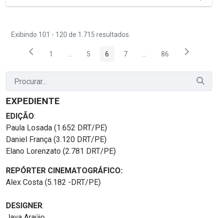
Exibindo 101 - 120 de 1.715 resultados.
1
...
5
6
7
...
86
Página
Páginas intermediárias Usar ABA para navegar.
Página
Página
Página
Páginas intermediárias
Página
EXPEDIENTE
EDIÇÃO
:
Paula Losada (1.652 DRT/PE)
Daniel França (3.120 DRT/PE)
Elano Lorenzato (2.781 DRT/PE)
REPÓRTER CINEMATOGRÁFICO:
Alex Costa (5.182 -DRT/PE)
DESIGNER
:
Java Araújo