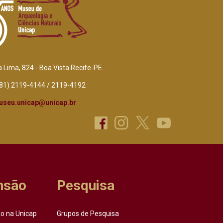
a Lima, 824 - Boa Vista Recife-PE.
(81) 2119-4144 / 2119-4192
useu.unicap@unicap.br
nsão
Pesquisa
o na Unicap
Grupos de Pesquisa