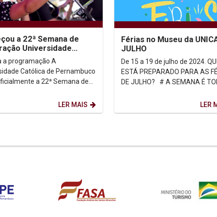
çou a 22ª Semana de
Férias no Museu da UNIC
ração Universidade
JULHO
ica & Sociedade
a a programação A
De 15 a 19 de julho de 2024. QUEM
sidade Católica de Pernambuco
ESTÁ PREPARADO PARA AS F
oficialmente a 22ª Semana de
DE JULHO? # A SEMANA É TODA
ação com o show da cantora e
MINHA Nessa semana incrível, as
de Fonoaudiologia...
crianças poderão...
LER MAIS
LER 