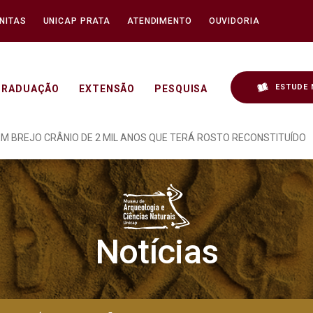
NITAS
UNICAP PRATA
ATENDIMENTO
OUVIDORIA
ESTUDE 
GRADUAÇÃO
EXTENSÃO
PESQUISA
CRÂNIO DE 2 MIL ANOS
 BREJO CRÂNIO DE 2 MIL ANOS QUE TERÁ ROSTO RECONSTITUÍDO
Notícias