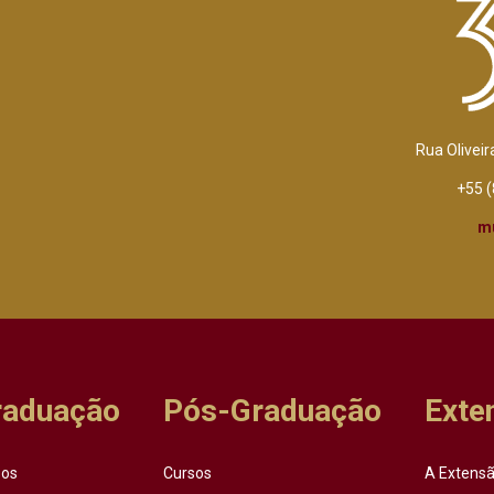
Rua Oliveir
+55 
m
raduação
Pós-Graduação
Exte
sos
Cursos
A Extensã