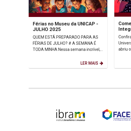
Come
Férias no Museu da UNICAP -
Integ
JULHO 2025
Catól
Confir
QUEM ESTÁ PREPARADO PARA AS
Univer
FÉRIAS DE JULHO? # A SEMANA É
abriu 
TODA MINHA Nessa semana incrível,
Integr
as crianças poderão participar de
aluna 
todas as atividades durante...
LER MAIS