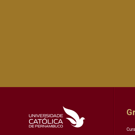
G
Cur