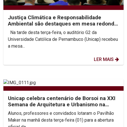
Justiça Climática e Responsabilidade
Ambiental são destaques em mesa redonda
no XX Congresso...
Na tarde desta terça-feira, o auditório G2 da
Universidade Católica de Pernambuco (Unicap) recebeu
a mesa...
LER MAIS
Unicap celebra centenário de Borsoi na XXI
Semana de Arquitetura e Urbanismo na
Unicap
Alunos, professores e convidados lotaram o Pavilhão
Maker na manhã desta terça-feira (01) para a abertura
oficial da...