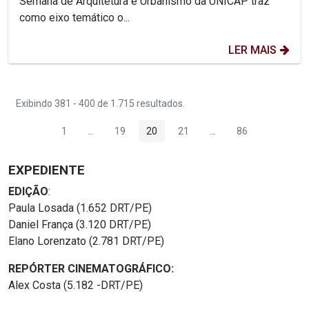
Semana de Arquitetura e Urbanismo da UNICAP traz
como eixo temático o...
LER MAIS
Exibindo 381 - 400 de 1.715 resultados.
1
...
19
20
21
...
86
Página
Páginas intermediárias Usar ABA para navegar.
Página
Página
Página
Páginas intermediária
Página
EXPEDIENTE
EDIÇÃO
:
Paula Losada (1.652 DRT/PE)
Daniel França (3.120 DRT/PE)
Elano Lorenzato (2.781 DRT/PE)
REPÓRTER CINEMATOGRÁFICO:
Alex Costa (5.182 -DRT/PE)