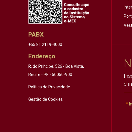
Inte
Port
Vest
PABX
+55 81 2119-4000
Endereço
N
R. do Príncipe, 526 - Boa Vista,
Recife - PE - 50050-900
Ins
e i
Política de Privacidade
Gestão de Cookies
I