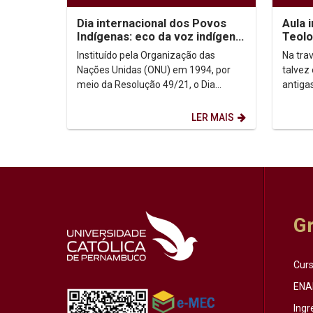
Dia internacional dos Povos
Aula 
Indígenas: eco da voz indígena
Teolo
no contexto urbano
sobr
Instituído pela Organização das
Na trav
Nações Unidas (ONU) em 1994, por
talvez
meio da Resolução 49/21, o Dia
antiga
Internacional dos Povos Indígenas (9
afinal?
de agosto) firma-se como...
que o..
LER MAIS
G
Cur
ENA
Ingr