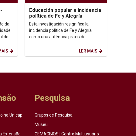
-
Educación popular e incidencia
política de Fe y Alegría
ão da
Esta investigación resignifica la
idade
incidencia política de Fe y Alegría
al do
como una auténtica praxis de
transformación social....
MAIS
LER MAIS
nsão
Pesquisa
o na Unicap
Grupos de Pesquisa
Museu
a Extensão
CEMACBIOS | Centro Multiusuário