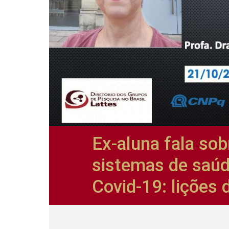
Ex-aluna fala sob
sistemas de saú
Covid-19: lições 