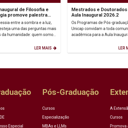
inaugural de Filosofia e
Mestrados e Doutorados 
gia promove palestra
Aula Inaugural 2026.2
e autoconhecimento
essia entre a sombra e a luz,
Os Programas de Pós-graduaç
 esteja uma das perguntas mais
Unicap convidam a toda comun
s da humanidade: quem somos,
acadêmica para a Aula Inaugur
 Foi a partir dessa inquietação
semestre de 2026.2. Dia: 10/08/2026.
.
Horário: 14h. ...
LER MAIS
LER 
raduação
Pós-Graduação
Exte
sos
Cursos
A Extensã
DE
Especialização
Cursos
esso Especial
MBAs e LLMs
Promova 