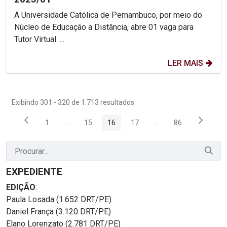
A Universidade Católica de Pernambuco, por meio do
Núcleo de Educação a Distância, abre 01 vaga para
Tutor Virtual. ...
LER MAIS
Exibindo 301 - 320 de 1.713 resultados.
1
...
15
16
17
...
86
Página
Páginas intermediárias Usar ABA para navegar.
Página
Página
Página
Páginas intermediária
Página
EXPEDIENTE
EDIÇÃO
:
Paula Losada (1.652 DRT/PE)
Daniel França (3.120 DRT/PE)
Elano Lorenzato (2.781 DRT/PE)