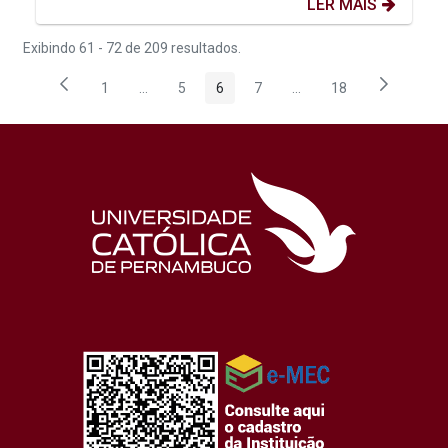
LER MAIS
Exibindo 61 - 72 de 209 resultados.
1
...
5
6
7
...
18
Página
Páginas intermediárias Usar ABA para navegar.
Página
Página
Página
Páginas intermediárias
Página