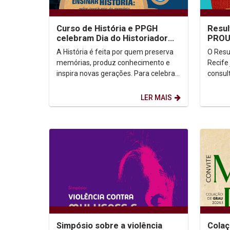
Curso de História e PPGH
Resul
celebram Dia do Historiador
PROU
com conferência na aula
A História é feita por quem preserva
O Resu
inaugural do semestre
memórias, produz conhecimento e
Recife 
inspira novas gerações. Para celebrar
consulta! Se você part
o Dia do Historiador e da Historiadora,
proces
o...
e acom
LER MAIS
Simpósio sobre a violência
Colaç