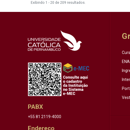
Exibindo 1 - 20 de 209 resultados.
G
Cur
ENA
Ingr
Inte
Port
Vest
PABX
+55 81 2119-4000
Endereço