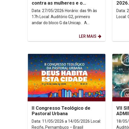
contra as mulheres e o
2026
feminicídio no Brasil
Data: 27/05/2026 Horário: das 9h às
Data: 25/05
17h Local: Auditório G2, primeiro
Local:
andar do bloco G da Unicap. A
Universidade Católica...
LER MAIS
II Congresso Teológico de
VII 
Pastoral Urbana
ADMI
NEGÓ
Data: 11/05/2026 a 14/05/2026 Local:
18/05/
Recife, Pernambuco – Brasil
Auditó