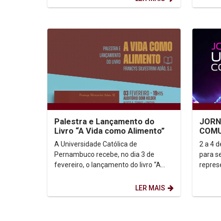
Palestra e Lançamento do
JORN
Livro “A Vida como Alimento”
COMU
UNIC
A Universidade Católica de
2 a 4 de 
Pernambuco recebe, no dia 3 de
para ser mai
fevereiro, o lançamento do livro “A
repres
Vida como Alimento”, de autoria do
compa
Pe. Francys Silvestrini...
nossos 
LER MAIS