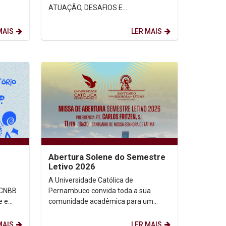
ATUAÇÃO, DESAFIOS E
OPORTUNIDADES A Semana de
Estudos Linguísticos e Literários é
MAIS
LER MAIS
um...
Abertura Solene do Semestre
Letivo 2026
A Universidade Católica de
 CNBB
Pernambuco convida toda a sua
e e
comunidade acadêmica para um
rar
momento de espiritualidade e
renovação de propósitos. Junte-se a
MAIS
LER MAIS