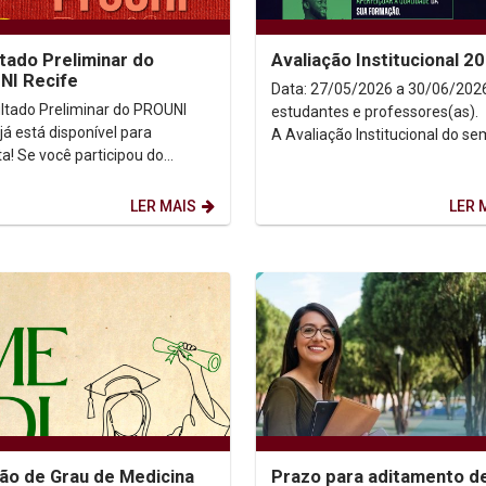
tado Preliminar do
Avaliação Institucional 2
NI Recife
Data: 27/05/2026 a 30/06/2026 Ol
ltado Preliminar do PROUNI
estudantes e professores(as).
já está disponível para
A Avaliação Institucional do s
icipou do
2026.1 ocorrerá de 27 de maio a
so, confira agora sua situação
panhe as próximas...
LER MAIS
LER 
ão de Grau de Medicina
Prazo para aditamento d