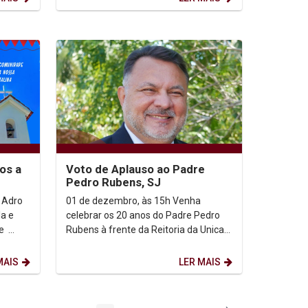
nós...
os a
Voto de Aplauso ao Padre
Pedro Rubens, SJ
 Adro
01 de dezembro, às 15h Venha
la e
celebrar os 20 anos do Padre Pedro
Rubens à frente da Reitoria da Unicap
ária da
com um Voto de Aplauso na Câmara
Municipal de Recife. ...
MAIS
LER MAIS