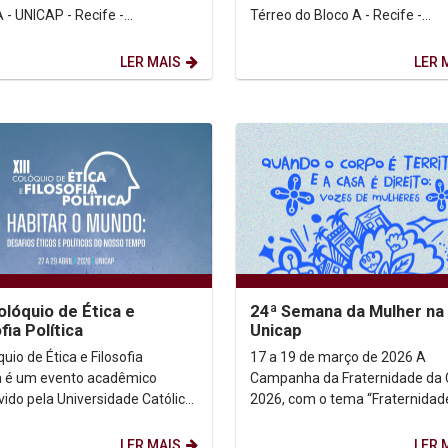
 - UNICAP - Recife -
Térreo do Bloco A - Recife -
o - Brasil REALIZAR
Pernambuco - Brasil REALIZAR
INSCRIÇÃO Sobre o...
INSCRIÇÃO Sobre o...
LER MAIS
LER 
Colóquio de Ética e
24ª Semana da Mulher na
fia Política
Unicap
uio de Ética e Filosofia
17 a 19 de março de 2026 A
ca é um evento acadêmico
Campanha da Fraternidade da
ido pela Universidade Católica
2026, com o tema “Fraternidad
nambuco (UNICAP), dedicado à
Moradia” e o lema “Ele veio mo
o...
entre nós” (Jo 1, 14),...
LER MAIS
LER 