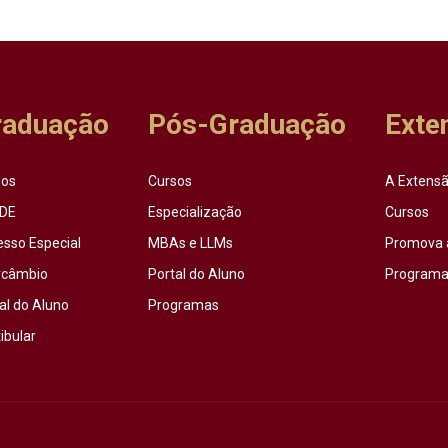
raduação
Pós-Graduação
Exte
sos
Cursos
A Extensã
DE
Especialização
Cursos
esso Especial
MBAs e LLMs
Promova 
rcâmbio
Portal do Aluno
Programas
al do Aluno
Programas
ibular