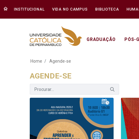
INSTITUCIONAL
VIDA NO CAMPUS
BIBLIOTECA
HUMA
GRADUAÇÃO
PÓS-
Agende-se - Unica
Home
Agende-se
AGENDE-SE