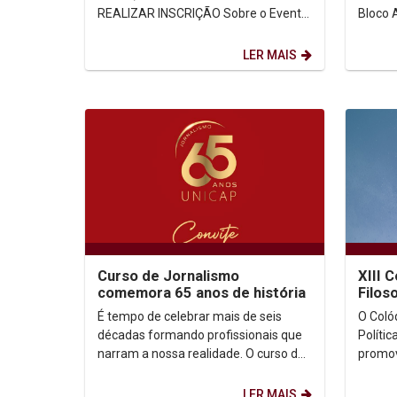
REALIZAR INSCRIÇÃO Sobre o Evento
Bloco A
A complexidade da realidade...
Pernambuc
LER MAIS
Curso de Jornalismo
XIII 
comemora 65 anos de história
Filoso
É tempo de celebrar mais de seis
O Colóq
décadas formando profissionais que
Políti
narram a nossa realidade. O curso de
promov
Jornalismo da Universidade Católica
de Per
de Pernambuco...
reflexã
LER MAIS