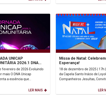
ADA UNICAP
Missa de Natal: Celebrem
NITÁRIA 2026.1 DNA
Esperança!
AP
fevereiro de 2026 Evoluindo
18 de dezembro de 2025 | 17h |
s O DNA Unicap
da Capela Santo Inácio de Loyo
enta a essência que
Companheiros Jesuítas, Convite
rtilhamos como comunidade:
Prezada Comunidade Universit
valores jesuítas,...
Unicap, ...
LER MAIS
LER 