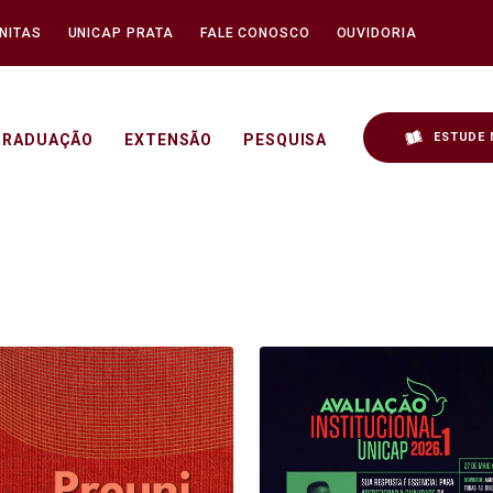
NITAS
UNICAP PRATA
FALE CONOSCO
OUVIDORIA
ESTUDE 
GRADUAÇÃO
EXTENSÃO
PESQUISA
p