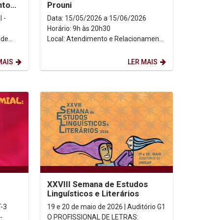
nto
Prouni
dia
 -
Data: 15/05/2026 a 15/06/2026
Horário: 9h às 20h30
 de
Local: Atendimento e Relacionamento
ao Estudante, térreo do bloco "R".
MAIS
LER MAIS
XXVIII Semana de Estudos
Linguísticos e Literários
T-3
19 e 20 de maio de 2026 | Auditório G1
-
O PROFISSIONAL DE LETRAS: