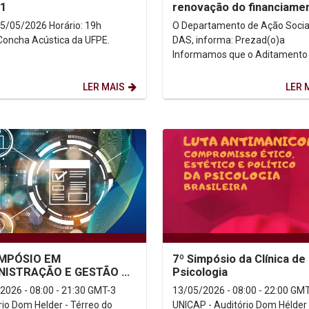
.1
renovação do financiame
FIES 1º/2026 encerra-se 
/2026 Horário: 19h
O Departamento de Ação Social
31/05
 Concha Acústica da UFPE.
DAS, informa: Prezad(o)a
Informamos que o Aditamento
Renovação FIES, referente ao
semestre 2026.1, encontra-se
LER MAIS
LER 
liberado...
SIMPÓSIO EM
7º Simpósio da Clínica de
NISTRAÇÃO E GESTÃO DE
Psicologia
CIOS DA UNICAP
2026 - 08:00 - 21:30 GMT-3
13/05/2026 - 08:00 - 22:00 GM
rio Dom Helder - Térreo do
UNICAP - Auditório Dom Hélder 