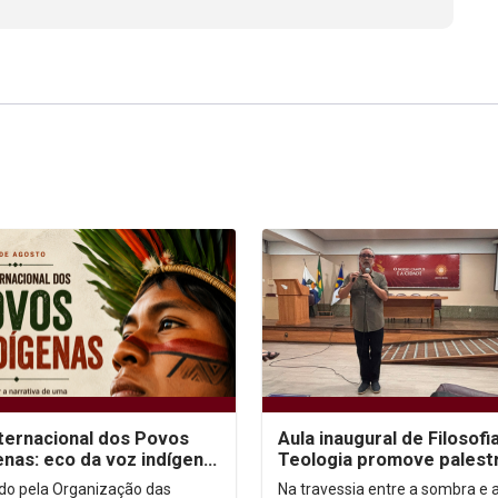
nternacional dos Povos
Aula inaugural de Filosofi
enas: eco da voz indígena
Teologia promove palest
ntexto urbano
sobre autoconhecimento
uído pela Organização das
Na travessia entre a sombra e a