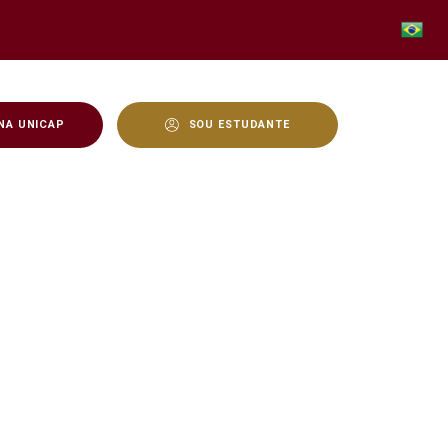
NA UNICAP
SOU ESTUDANTE
ça - Unicap