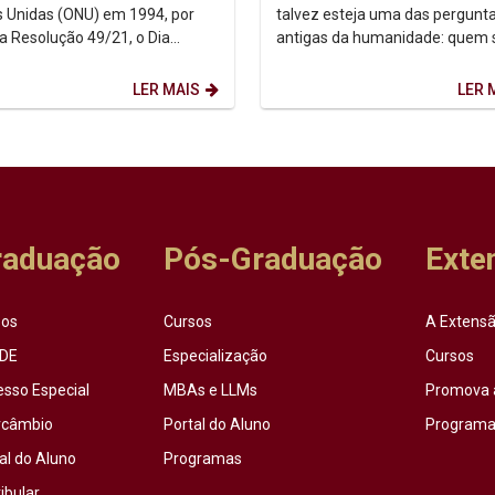
 Unidas (ONU) em 1994, por
talvez esteja uma das pergunt
a Resolução 49/21, o Dia
antigas da humanidade: quem
acional dos Povos Indígenas (9
afinal? Foi a partir dessa inqui
sto) firma-se como...
que o...
LER MAIS
LER 
raduação
Pós-Graduação
Exte
sos
Cursos
A Extensã
DE
Especialização
Cursos
esso Especial
MBAs e LLMs
Promova 
rcâmbio
Portal do Aluno
Programas
al do Aluno
Programas
ibular