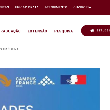
NITAS
UNICAP PRATA
ATENDIMENTO
OUVIDORIA
ESTUDE 
GRADUAÇÃO
EXTENSÃO
PESQUISA
dades de Estudos na Fran
os na França