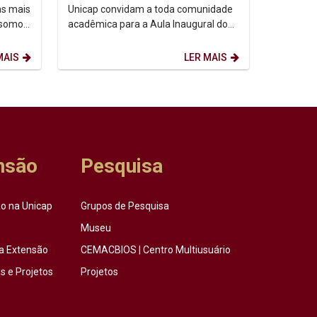
as mais
Unicap convidam a toda comunidade
 somos,
acadêmica para a Aula Inaugural do
etação
semestre de 2026.2. Dia: 10/08/2026.
Horário: 14h. ...
MAIS
LER MAIS
nsão
Pesquisa
o na Unicap
Grupos de Pesquisa
Museu
a Extensão
CEMACBIOS | Centro Multiusuário
 e Projetos
Projetos