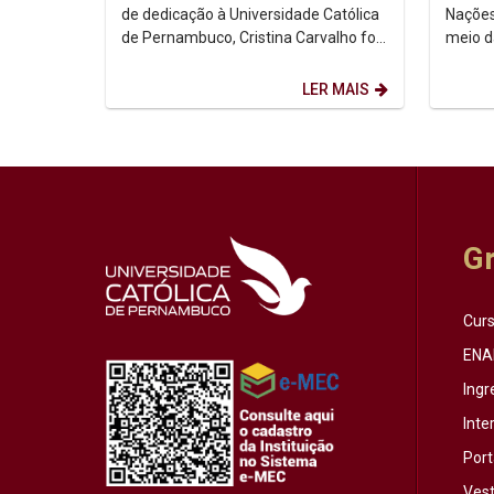
de dedicação à Universidade Católica
Nações
de Pernambuco, Cristina Carvalho foi
meio d
homenageada em uma despedida
Intern
marcada pela...
de ago
LER MAIS
G
Cur
ENA
Ingr
Inte
Port
Vest