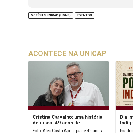
NOTÍCIAS UNICAP (HOME)
EVENTOS
ACONTECE NA UNICAP
Cristina Carvalho: uma história
Dia i
de quase 49 anos de
Indíg
dedicação à Unicap
no co
Foto: Alex Costa Após quase 49 anos
Instit