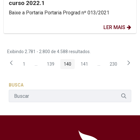
curso 2022.1
Baixe a Portaria Portaria Prograd nº 013/2021
LER MAIS
Exibindo 2.781 - 2.800 de 4.588 resultados.
1
...
139
140
141
...
230
Página
Páginas intermediárias Usar ABA para navegar.
Página
Página
Página
Páginas intermediár
Página
BUSCA