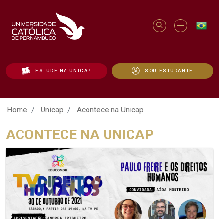
ESTUDE NA UNICAP
SOU ESTUDANTE
Acontece na Unicap - Unicap
Home
Unicap
Acontece na Unicap
ACONTECE NA UNICAP