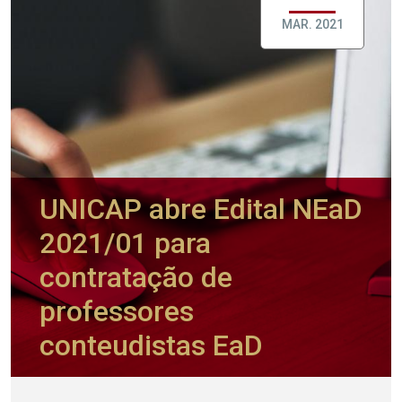
MAR. 2021
UNICAP abre Edital NEaD
2021/01 para
contratação de
professores
conteudistas EaD