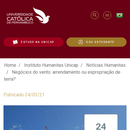
ESTUDE NA UNICAP
SOU ESTUDANTE
Negócios do vento: arrendamento ou exp
Home
Instituto Humanitas Unicap
Notícias Humanitas
Negócios do vento: arrendamento ou expropriação de
terra?
Publicado 24/03/21
24