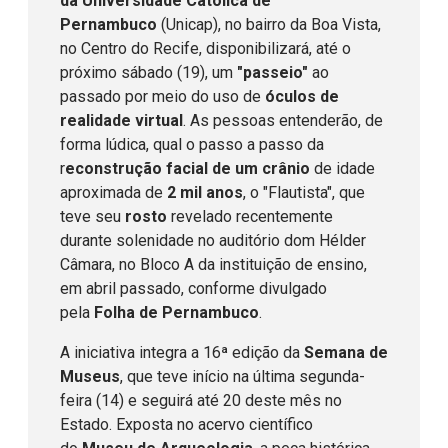
da Universidade Católica de
Pernambuco
(Unicap), no bairro da Boa Vista,
no Centro do Recife, disponibilizará, até o
próximo sábado (19), um
"passeio"
ao
passado por meio do uso de
óculos de
realidade virtual
. As pessoas entenderão, de
forma lúdica, qual o passo a passo da
r
econstrução facial de um crânio
de idade
aproximada de
2 mil anos
, o "Flautista", que
teve seu
rosto
revelado recentemente
durante solenidade no auditório dom Hélder
Câmara, no Bloco A da instituição de ensino,
em abril passado, conforme divulgado
pela
Folha de Pernambuco
.
A iniciativa integra a 16ª edição da
Semana de
Museus
, que teve início na última segunda-
feira (14) e seguirá até 20 deste mês no
Estado. Exposta no acervo científico