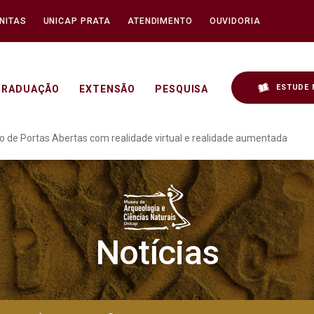
NITAS
UNICAP PRATA
ATENDIMENTO
OUVIDORIA
ESTUDE 
GRADUAÇÃO
EXTENSÃO
PESQUISA
as Abertas com realidade
 de Portas Abertas com realidade virtual e realidade aumentada
Notícias