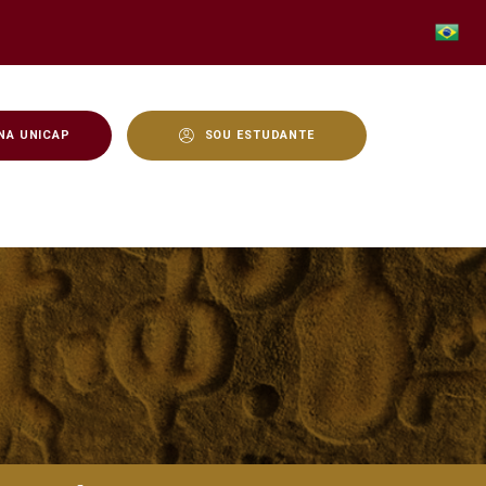
NA UNICAP
SOU ESTUDANTE
 virtual e realidade aum