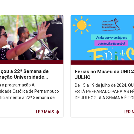
çou a 22ª Semana de
Férias no Museu da UNIC
ração Universidade
JULHO
ica & Sociedade
a a programação A
De 15 a 19 de julho de 2024. QUEM
sidade Católica de Pernambuco
ESTÁ PREPARADO PARA AS F
oficialmente a 22ª Semana de
DE JULHO? # A SEMANA É TODA
ação com o show da cantora e
MINHA Nessa semana incrível, as
de Fonoaudiologia...
crianças poderão...
LER MAIS
LER 