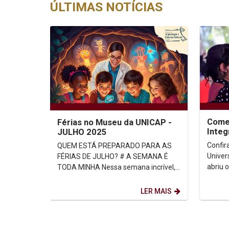
ÚLTIMAS NOTÍCIAS
Come
Férias no Museu da UNICAP -
Integ
JULHO 2025
Catól
Confir
QUEM ESTÁ PREPARADO PARA AS
Univer
FÉRIAS DE JULHO? # A SEMANA É
abriu 
TODA MINHA Nessa semana incrível,
Integr
as crianças poderão participar de
aluna 
todas as atividades durante...
LER MAIS