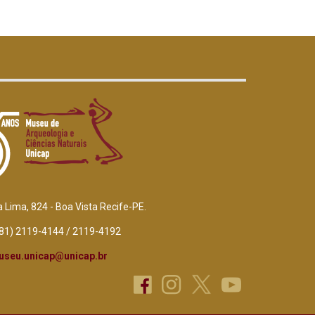
a Lima, 824 - Boa Vista Recife-PE.
(81) 2119-4144 / 2119-4192
useu.unicap@unicap.br