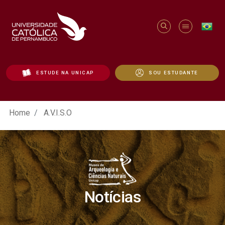
ESTUDE NA UNICAP
SOU ESTUDANTE
A.V.I.S.O - Unicap
Home
A.V.I.S.O
Notícias