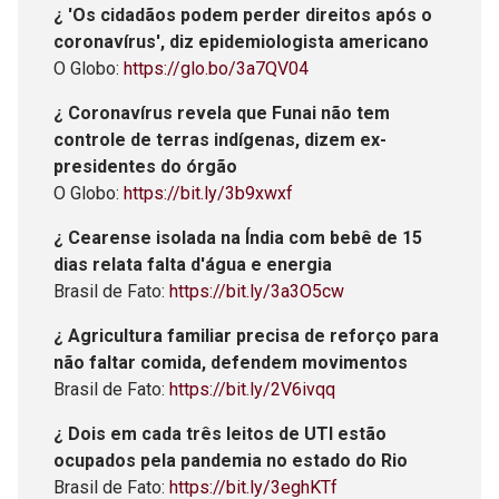
¿ 'Os cidadãos podem perder direitos após o
coronavírus', diz epidemiologista americano
O Globo:
https://glo.bo/3a7QV04
¿ Coronavírus revela que Funai não tem
controle de terras indígenas, dizem ex-
presidentes do órgão
O Globo:
https://bit.ly/3b9xwxf
¿ Cearense isolada na Índia com bebê de 15
dias relata falta d'água e energia
Brasil de Fato:
https://bit.ly/3a3O5cw
¿ Agricultura familiar precisa de reforço para
não faltar comida, defendem movimentos
Brasil de Fato:
https://bit.ly/2V6ivqq
¿ Dois em cada três leitos de UTI estão
ocupados pela pandemia no estado do Rio
Brasil de Fato:
https://bit.ly/3eghKTf