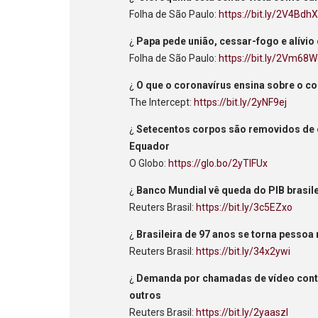
Folha de São Paulo:
https://bit.ly/2V4Bdh
¿
Papa pede união, cessar-fogo e alív
Folha de São Paulo:
https://bit.ly/2Vm68W
¿
O que o coronavírus ensina sobre o co
The Intercept:
https://bit.ly/2yNF9ej
¿
Setecentos corpos são removidos de 
Equador
O Globo:
https://glo.bo/2yTIFUx
¿
Banco Mundial vê queda do PIB brasil
Reuters Brasil:
https://bit.ly/3c5EZxo
¿
Brasileira de 97 anos se torna pessoa
Reuters Brasil:
https://bit.ly/34x2ywi
¿
Demanda por chamadas de vídeo conti
outros
Reuters Brasil:
https://bit.ly/2yaaszI