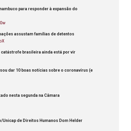
Pernambuco para responder à expansão do
KP0w
rmações assustam famílias de detentos
EbX
atástrofe brasileira ainda está por vir
usou dar 10 boas notícias sobre o coronavírus (e
otado nesta segunda na Câmara
co/Unicap de Direitos Humanos Dom Helder