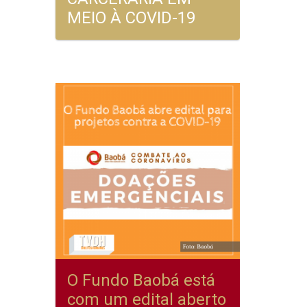
MEIO À COVID-19
O Fundo Baobá está
com um edital aberto