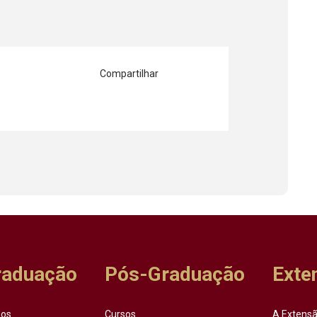
Compartilhar
raduação
Pós-Graduação
Exte
sos
Cursos
A Extensã