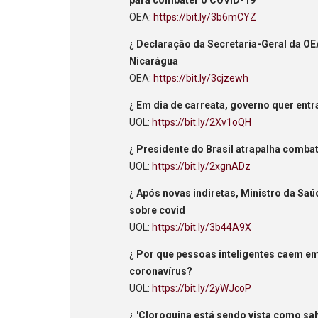
OEA:
https://bit.ly/3b6mCYZ
¿
Declaração da Secretaria-Geral da OEA
Nicarágua
OEA:
https://bit.ly/3cjzewh
¿
Em dia de carreata, governo quer entr
UOL:
https://bit.ly/2Xv1oQH
¿
Presidente do Brasil atrapalha comba
UOL:
https://bit.ly/2xgnADz
¿
Após novas indiretas, Ministro da Saúd
sobre covid
UOL:
https://bit.ly/3b44A9X
¿
Por que pessoas inteligentes caem em 
coronavírus?
UOL:
https://bit.ly/2yWJcoP
¿
'Cloroquina está sendo vista como sal