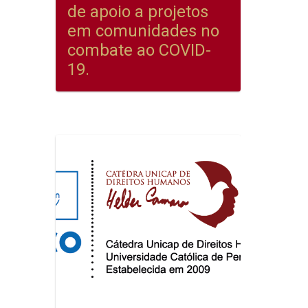
de apoio a projetos
em comunidades no
combate ao COVID-
19.