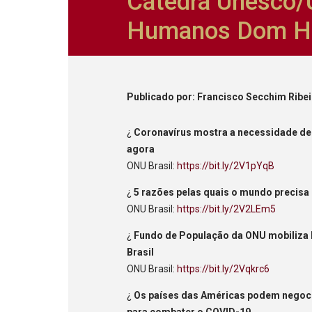
Cátedra Unesco/U
Humanos Dom He
Publicado
por
: Francisco Secchim Ribe
¿
Coronavírus mostra a necessidade de 
agora
ONU Brasil:
https://bit.ly/2V1pYqB
¿
5 razões pelas quais o mundo precis
ONU Brasil:
https://bit.ly/2V2LEm5
¿
Fundo de População da ONU mobiliza 
Brasil
ONU Brasil:
https://bit.ly/2Vqkrc6
¿
Os países das Américas podem negoci
para combater o COVID-19