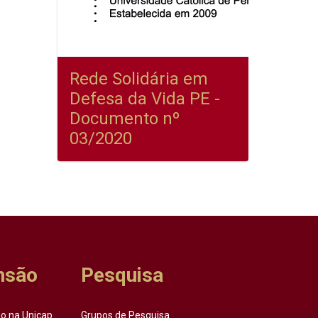
Rede Solidária em
Defesa da Vida PE -
Documento nº
03/2020
nsão
Pesquisa
o na Unicap
Grupos de Pesquisa