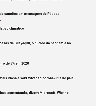
X
io de sanções em mensagem de Páscoa
c
lapso climático
casas de Guayaquil, o núcleo da pandemia no
eiro de 5% em 2020
 mais idosa a sobreviver ao coronavírus no país
nua aumentando, dizem Microsoft, Wickr e