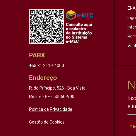
ENA
Ingr
Inte
Port
Vest
PABX
+55 81 2119-4000
Endereço
N
R. do Príncipe, 526 - Boa Vista,
Recife - PE - 50050-900
Ins
e i
Política de Privacidade
Gestão de Cookies
I