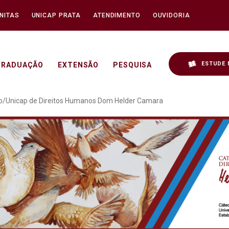
NITAS
UNICAP PRATA
ATENDIMENTO
OUVIDORIA
ESTUDE 
GRADUAÇÃO
EXTENSÃO
PESQUISA
ng da Cátedra Unesco/Un
o/Unicap de Direitos Humanos Dom Helder Camara