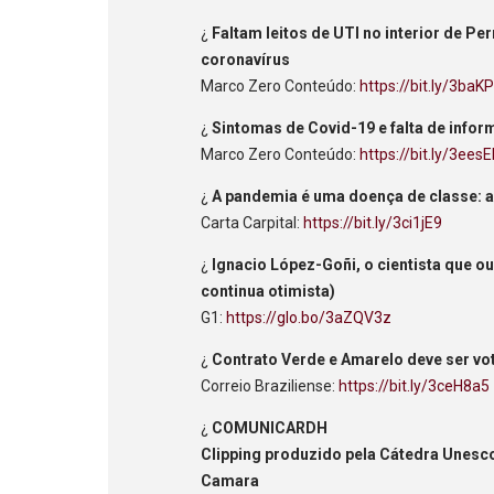
¿
Faltam leitos de UTI no interior de 
coronavírus
Marco Zero Conteúdo:
https://bit.ly/3ba
¿
Sintomas de Covid-19 e falta de info
Marco Zero Conteúdo:
https://bit.ly/3ees
¿
A pandemia é uma doença de classe: a c
Carta Carpital:
https://bit.ly/3ci1jE9
¿
Ignacio López-Goñi, o cientista que o
continua otimista)
G1:
https://glo.bo/3aZQV3z
¿
Contrato Verde e Amarelo deve ser v
Correio Braziliense:
https://bit.ly/3ceH8a5
¿
COMUNICARDH
Clipping produzido pela Cátedra Unes
Camara