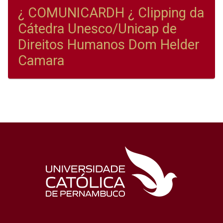
¿ COMUNICARDH ¿ Clipping da
Cátedra Unesco/Unicap de
Direitos Humanos Dom Helder
Camara